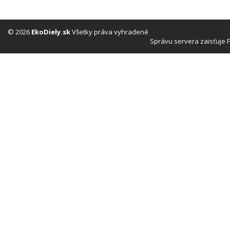
© 2026
EkoDiely.sk
Všetky práva vyhradené
Správu servera zaisťuje 