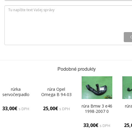
Podobné produkty
rúrka
rúra Opel
servočerpadlo
Omega B 94-03
Citroen Xsara II
0
00-04 0
rúra Bmw 3 e46
rúr
33,00€
25,00€
s DPH
s DPH
1998-2007 0
33,00€
25
s DPH