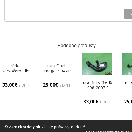
Podobné produkty
rúrka
rúra Opel
servočerpadlo
Omega B 94-03
Citroen Xsara II
0
00-04 0
rúra Bmw 3 e46
rúr
33,00€
25,00€
s DPH
s DPH
1998-2007 0
33,00€
25
s DPH
© 2026
EkoDiely.sk
Všetky práva vyhradené