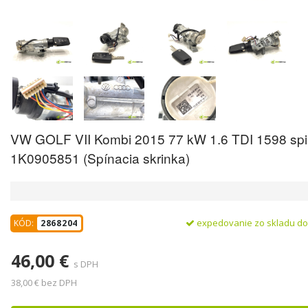
VW GOLF VII Kombi 2015 77 kW 1.6 TDI 1598 sp
1K0905851 (Spínacia skrinka)
expedovanie zo skladu d
KÓD:
2868204
46,00 €
s DPH
38,00 € bez DPH