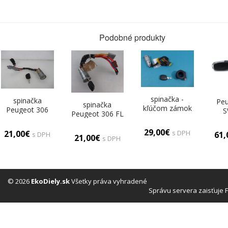
Podobné produkty
spinačka -
spinačka
Peu
spinačka
kľúčom zámok
Peugeot 306
S
Peugeot 306 FL
Renault Clio II
K
1
98-
1.6
29,00€
s DPH
21,00€
61
s DPH
21,00€
04
s DPH
s
(Spín
a
© 2026
EkoDiely.sk
Všetky práva vyhradené
Správu servera zaisťuje 