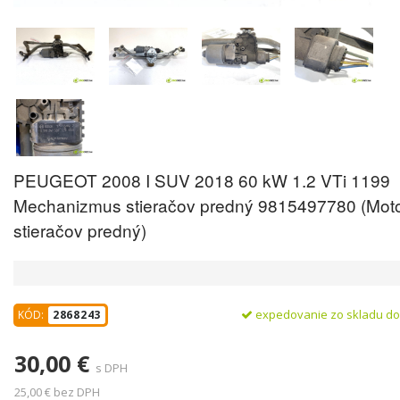
PEUGEOT 2008 I SUV 2018 60 kW 1.2 VTi 1199
Mechanizmus stieračov predný 9815497780 (Mot
stieračov predný)
expedovanie zo skladu d
KÓD:
2868243
30,00 €
s DPH
25,00 € bez DPH