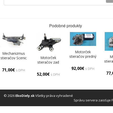
Podobné produkty
Motorček
Mechanizmus
stieračov predný
M
Motorček
stieračov Scenic
Almera Tino
stier
stieračov zad
I 3397020398
Európa
Seat 
zadný Leon
92,00€
s DPH
71,00€
s DPH
1J6955711C
77
52,00€
s DPH
© 2026
EkoDiely.sk
Všetky práva vyhradené
Správu servera zaisťuje 