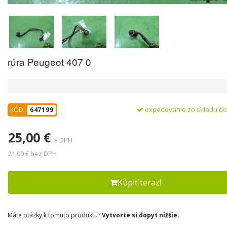
rúra Peugeot 407 0
expedovanie zo skladu d
KÓD:
647199
25,00 €
s DPH
21,00 € bez DPH
Kúpiť teraz!
Máte otázky k tomuto produktu?
Vytvorte si dopyt nižšie.