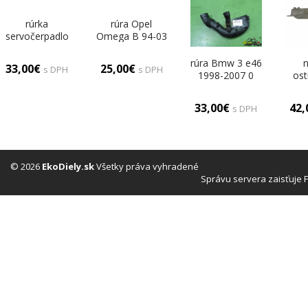
rúrka
rúra Opel
servočerpadlo
Omega B 94-03
Citroen Xsara II
0
00-04 0
rúra Bmw 3 e46
33,00€
25,00€
s DPH
s DPH
1998-2007 0
os
Volvo
33,00€
42
s DPH
© 2026
EkoDiely.sk
Všetky práva vyhradené
Správu servera zaisťuje 