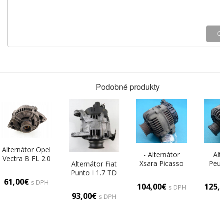
Podobné produkty
Alternátor Opel
- Alternátor
Al
Vectra B FL 2.0
Xsara Picasso
Peu
Alternátor Fiat
16V
9638275780 1.8
9621
Punto I 1.7 TD
0123505002
61,00€
16V
s DPH
90356897
104,00€
125
s DPH
93,00€
s DPH