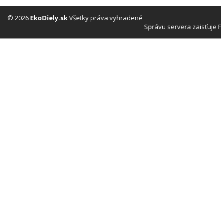
© 2026
EkoDiely.sk
Všetky práva vyhradené
Správu servera zaisťuje 