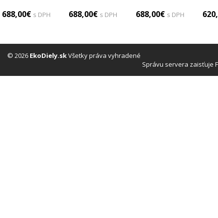
Motor SWT
(Motory
(kompletné))
00
688,00€
688,00€
688,00€
620
s DPH
s DPH
s DPH
11/311/2
(kompletné))
Mo
(Motory
(
(kompletné))
(ko
© 2026
EkoDiely.sk
Všetky práva vyhradené
Správu servera zaisťuje 