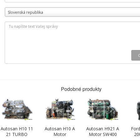
Slovenská republika
Podobné produkty
Autosan H10 11
Autosan H10 A
Autosan H921 A
Ford
21 TURBO
Motor
Motor SW400
20
LEYLAND
SWT11/311/2
(Motory
2.0