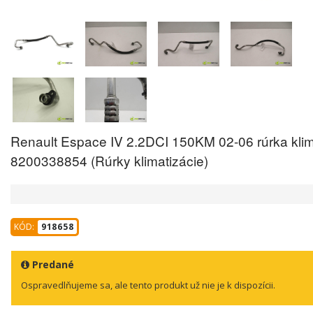
Renault Espace IV 2.2DCI 150KM 02-06 rúrka klim
8200338854 (Rúrky klimatizácie)
KÓD:
918658
Predané
Ospravedlňujeme sa, ale tento produkt už nie je k dispozícii.