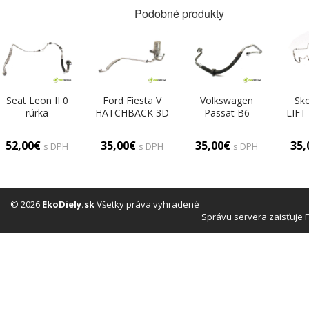
Podobné produkty
Seat Leon II 0
Ford Fiesta V
Volkswagen
Sk
rúrka
HATCHBACK 3D
Passat B6
LIFT
klimatizácie
1.3B 60KM 02-
KOMBI 5D
1.9
1K0820743CD
08 rúrka
1.6TDI 105KM
99
52,00€
35,00€
35,00€
35
s DPH
s DPH
s DPH
klimatizácie
05-10 rúrka
kli
(Rúrky
klimatizácie
6Q
klimatizácie)
3C0820721R
(Rúrky
kli
klimatizácie)
© 2026
EkoDiely.sk
Všetky práva vyhradené
Správu servera zaisťuje 