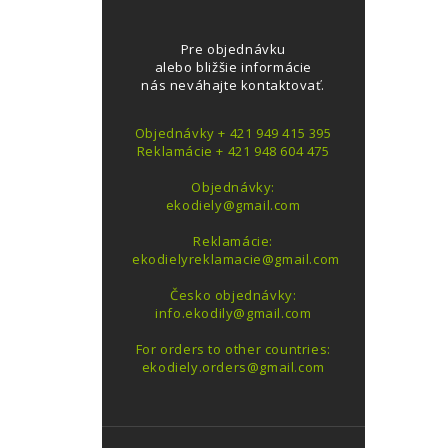
Pre objednávku
alebo bližšie informácie
nás neváhajte kontaktovať.
Objednávky + 421 949 415 395
Reklamácie + 421 948 604 475
Objednávky:
ekodiely@gmail.com
Reklamácie:
ekodielyreklamacie@gmail.com
Česko objednávky:
info.ekodily@gmail.com
For orders to other countries:
ekodiely.orders@gmail.com