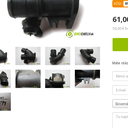
KÓD:
9
61,0
50,00 € 
Máte otá
Slovens