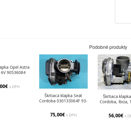
Podobné produkty
lapka Opel Astra
 16V 90536084
,00€
s DPH
Škrtiaca klapka Seat
Škrtiaca klapk
Cordoba 030133064F 93-
Cordoba, Ibiza, 
02 1.4 8V
Inca, Škoda Fel
Octavia, VW Pol
75,00€
s DPH
56,00€
s D
1.4, 1.6