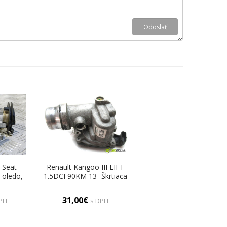
a Seat
Renault Kangoo III LIFT
Toledo,
1.5DCI 90KM 13- Škrtiaca
icia,
klapka 161A09287R
o, Golf
(Škrtiace klapky)
31,00€
PH
s DPH