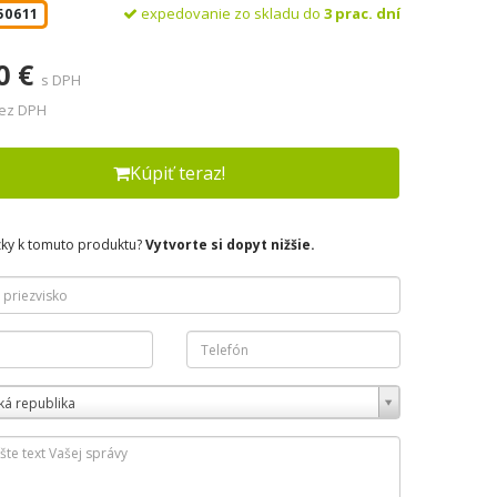
expedovanie zo skladu do
3 prac. dní
50611
0 €
s DPH
bez DPH
Kúpiť teraz!
zky k tomuto produktu?
Vytvorte si dopyt nižšie.
ká republika