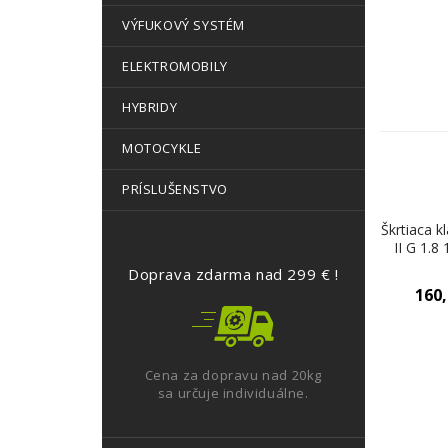
VÝFUKOVÝ SYSTÉM
ELEKTROMOBILY
HYBRIDY
MOTOCYKLE
PRÍSLUŠENSTVO
Škrtiaca k
II G 1.8
Doprava zdarma nad 299 € !
160
Cena za dopravu nad 20kg
sa určuje individuálne.