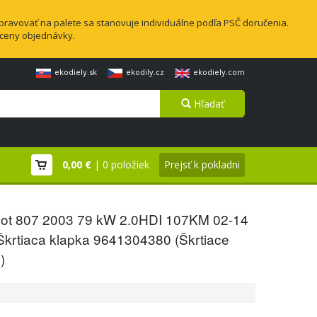
pravovať na palete sa stanovuje individuálne podľa PSČ doručenia.
 ceny objednávky.
ekodiely.sk
ekodily.cz
ekodiely.com
Hľadať
0,00 €
| 0 položiek
Prejsť k pokladni
ot 807 2003 79 kW 2.0HDI 107KM 02-14
Škrtiaca klapka 9641304380 (Škrtiace
)