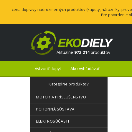
cena dopravy nadrozmerných produktov (kapoty, nárazníky, prevodo
Pre potvrdenie o
Aktualne
972 214
produktov
Vytvoriť dopyt
Ako vyhľadávať
Kategórie produktov
MOTOR A PRÍSLUŠENSTVO
POHONNÁ SÚSTAVA
ELEKTROSÚČASTI