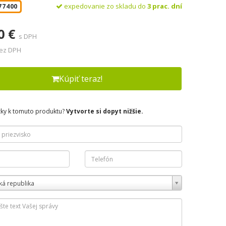
expedovanie zo skladu do
3 prac. dní
77400
0 €
s DPH
bez DPH
Kúpiť teraz!
zky k tomuto produktu?
Vytvorte si dopyt nižšie.
ká republika