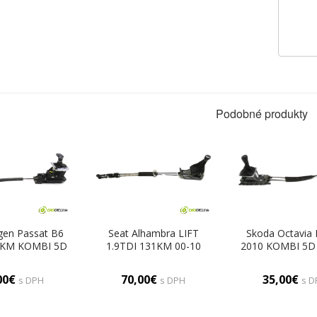
Podobné produkty
gen Passat B6
Seat Alhambra LIFT
Skoda Octavia I
0KM KOMBI 5D
1.9TDI 131KM 00-10
2010 KOMBI 5D 
0KM 05-10 2000
Kulisa - - (Rýchlostné páky
140KM 08-13 200
 - 3C1713025H
/ kulisy)
- - 1K07110
00€
70,00€
35,00€
s DPH
s DPH
s D
é páky / kulisy)
(Rýchlostné páky /