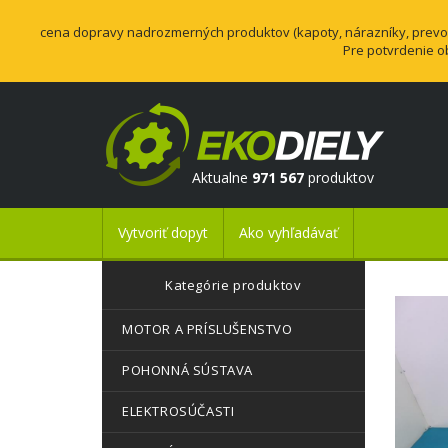
cena dopravy nadrozmerných produktov (kapoty, nárazníky, prevodo
Pre potvrdenie o
Aktualne
971 567
produktov
Vytvoriť dopyt
Ako vyhľadávať
Kategórie produktov
MOTOR A PRÍSLUŠENSTVO
POHONNÁ SÚSTAVA
ELEKTROSÚČASTI