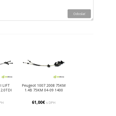
I LIFT
Peugeot 1007 2008 75KM
2.0TDI
1.4B 75KM 04-09 1400
0 Kulisa
Kulisa - - 9680218980
61B
(Rýchlostné páky / kulisy)
61,00€
PH
s DPH
 kulisy)