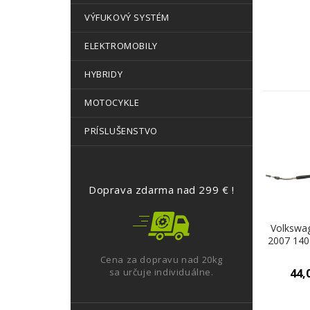
VÝFUKOVÝ SYSTÉM
ELEKTROMOBILY
HYBRIDY
MOTOCYKLE
PRÍSLUŠENSTVO
Doprava zdarma nad 299 € !
Volkswa
2007 14
2.0TDI 14
Cena za dopravu nad 20kg
Kulisa -
sa určuje individuálne.
44,
(Rýchlostn