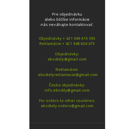
Pre objednávku
alebo bližšie informácie
nás neváhajte kontaktovať.
Objednávky + 421 949 415 395
Reklamácie + 421 948 604 475
Objednávky:
ekodiely@gmail.com
Reklamácie:
ekodielyreklamacie@gmail.com
Česko objednávky:
info.ekodily@gmail.com
For orders to other countries:
ekodiely.orders@gmail.com