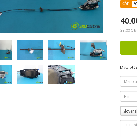
KÓD:
9
40,0
33,00 € 
Máte otá
Slovens