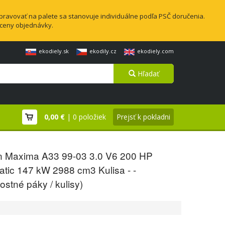
pravovať na palete sa stanovuje individuálne podľa PSČ doručenia.
 ceny objednávky.
ekodiely.sk
ekodily.cz
ekodiely.com
Hľadať
0,00 €
| 0 položiek
Prejsť k pokladni
n Maxima A33 99-03 3.0 V6 200 HP
tic 147 kW 2988 cm3 Kulisa - -
ostné páky / kulisy)