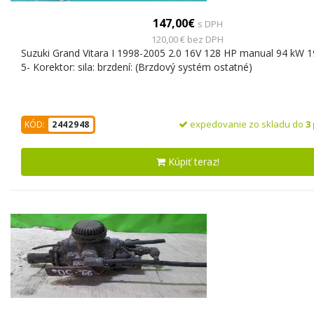
147,00€
s DPH
120,00 € bez DPH
Suzuki Grand Vitara I 1998-2005 2.0 16V 128 HP manual 94 kW 
5- Korektor: sila: brzdení: (Brzdový systém ostatné)
expedovanie zo skladu do
3
KÓD:
2442948
Kúpiť teraz!