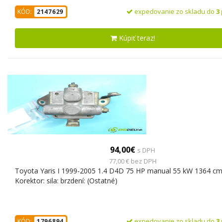
expedovanie zo skladu do
3
KÓD:
2147629
Kúpiť teraz!
94,00€
s DPH
77,00 € bez DPH
Toyota Yaris I 1999-2005 1.4 D4D 75 HP manual 55 kW 1364 cm
Korektor: sila: brzdení: (Ostatné)
expedovanie zo skladu do
3
KÓD:
1796894