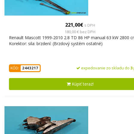
221,00€
s DPH
180,00 € bez DPH
Renault Mascott 1999-2010 2.8 TD 86 HP manual 63 kW 2800 c
Korektor: sila: brzdení: (Brzdový systém ostatné)
expedovanie zo skladu do
3
KÓD:
2443217
Kúpiť teraz!