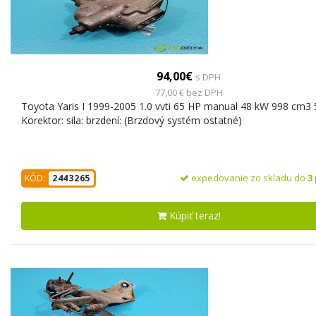
94,00€
s DPH
77,00 € bez DPH
Toyota Yaris I 1999-2005 1.0 vvti 65 HP manual 48 kW 998 cm3 
Korektor: sila: brzdení: (Brzdový systém ostatné)
expedovanie zo skladu do
3
KÓD:
2443265
Kúpiť teraz!