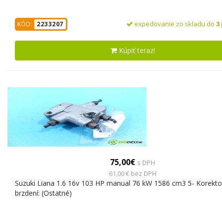
expedovanie zo skladu do
3
KÓD:
2233207
Kúpiť teraz!
75,00€
s DPH
61,00 € bez DPH
Suzuki Liana 1.6 16v 103 HP manual 76 kW 1586 cm3 5- Korektor:
brzdení: (Ostatné)