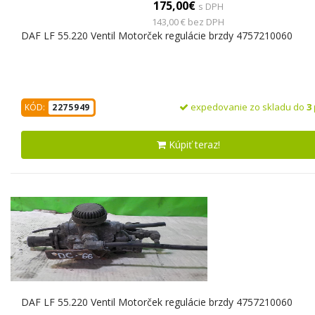
175,00€
s DPH
143,00 € bez DPH
DAF LF 55.220 Ventil Motorček regulácie brzdy 4757210060
expedovanie zo skladu do
3
KÓD:
2275949
Kúpiť teraz!
DAF LF 55.220 Ventil Motorček regulácie brzdy 4757210060