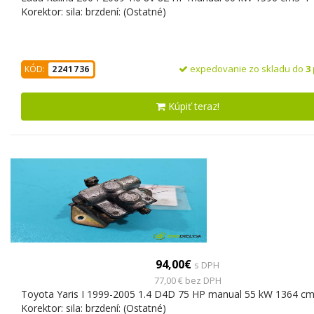
Korektor: sila: brzdení: (Ostatné)
expedovanie zo skladu do
3
KÓD:
2241736
Kúpiť teraz!
94,00€
s DPH
77,00 € bez DPH
Toyota Yaris I 1999-2005 1.4 D4D 75 HP manual 55 kW 1364 cm
Korektor: sila: brzdení: (Ostatné)