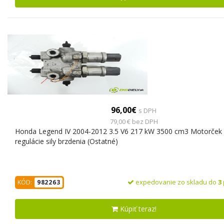
96,00€
s DPH
79,00 € bez DPH
Honda Legend IV 2004-2012 3.5 V6 217 kW 3500 cm3 Motorček
regulácie sily brzdenia (Ostatné)
expedovanie zo skladu do
3
KÓD:
982263
Kúpiť teraz!