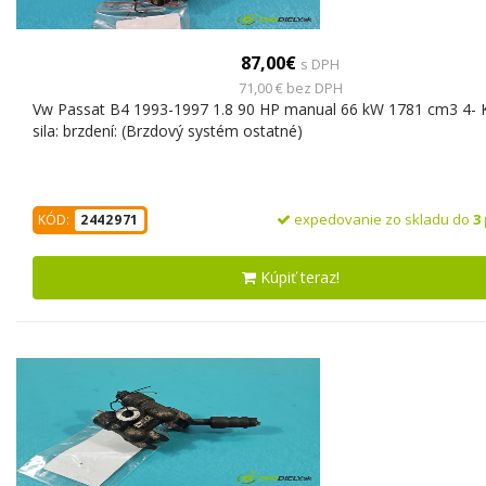
87,00€
s DPH
71,00 € bez DPH
Vw Passat B4 1993-1997 1.8 90 HP manual 66 kW 1781 cm3 4- K
sila: brzdení: (Brzdový systém ostatné)
expedovanie zo skladu do
3
KÓD:
2442971
Kúpiť teraz!