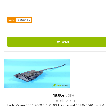
KÓD:
2263430
Detail!
48,00€
s DPH
40,00 € bez DPH
Lada Kalina 2004-2009 1.6 8V 82 HP manual 60 kW 1596 cm3 4-