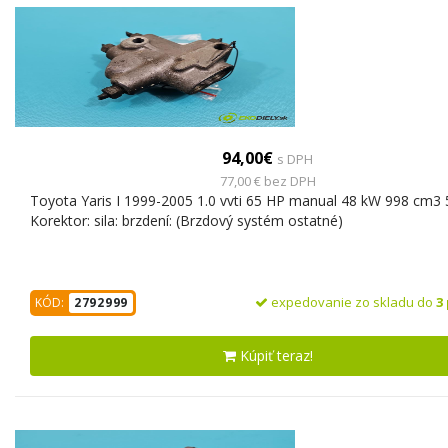
94,00€
s DPH
77,00 € bez DPH
Toyota Yaris I 1999-2005 1.0 vvti 65 HP manual 48 kW 998 cm3 
Korektor: sila: brzdení: (Brzdový systém ostatné)
expedovanie zo skladu do
3
KÓD:
2792999
Kúpiť teraz!