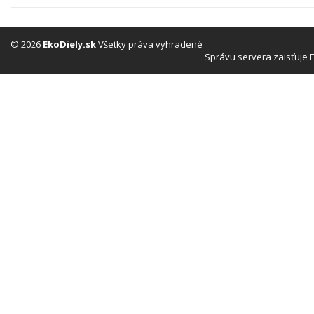
© 2026
EkoDiely.sk
Všetky práva vyhradené
Správu servera zaisťuje 