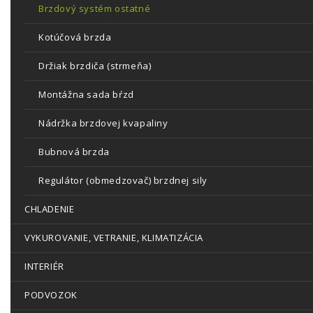
Brzdový systém ostatné
Kotúčová brzda
Držiak brzdiča (strmeňa)
Montážna sada bŕzd
Nádržka brzdovej kvapaliny
Bubnová brzda
Regulátor (obmedzovač) brzdnej sily
CHLADENIE
VYKUROVANIE, VETRANIE, KLIMATIZÁCIA
INTERIÉR
PODVOZOK