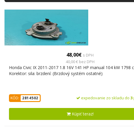
48,00€
s DPH
40,00 € bez DPH
Honda Civic IX 2011-2017 1.8 16V 141 HP manual 104 kW 1798 
Korektor: sila: brzdení: (Brzdový systém ostatné)
expedovanie zo skladu do
3
KÓD:
2814502
Kúpiť teraz!