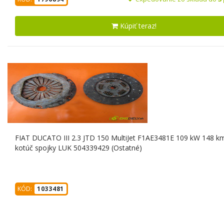
Kúpiť teraz!
FIAT DUCATO III 2.3 JTD 150 MultiJet F1AE3481E 109 kW 148 k
kotúč spojky LUK 504339429 (Ostatné)
KÓD:
1033481