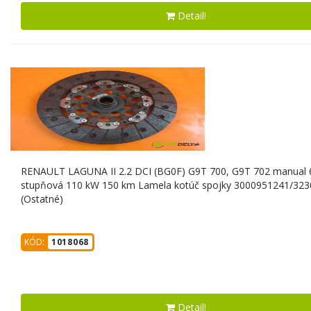
Detail!
RENAULT LAGUNA II 2.2 DCI (BG0F) G9T 700, G9T 702 manual 6
stupňová 110 kW 150 km Lamela kotúč spojky 3000951241/32
(Ostatné)
KÓD:
1018068
Detail!