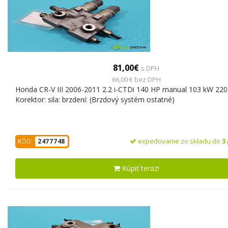
81,00€
s DPH
66,00 € bez DPH
Honda CR-V III 2006-2011 2.2 i-CTDi 140 HP manual 103 kW 22
Korektor: sila: brzdení: (Brzdový systém ostatné)
expedovanie zo skladu do
3
KÓD:
2477748
Kúpiť teraz!