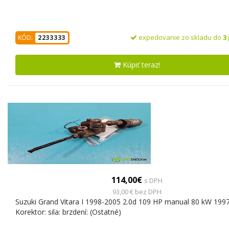
expedovanie zo skladu do
3
KÓD:
2233333
Kúpiť teraz!
114,00€
s DPH
93,00 € bez DPH
Suzuki Grand Vitara I 1998-2005 2.0d 109 HP manual 80 kW 199
Korektor: sila: brzdení: (Ostatné)