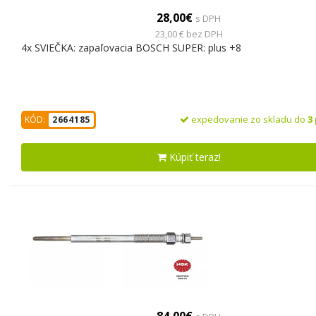
28,00€
s DPH
23,00 € bez DPH
4x SVIEČKA: zapaľovacia BOSCH SUPER: plus +8
expedovanie zo skladu do
3
KÓD:
2664185
Kúpiť teraz!
84,00€