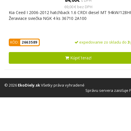
s DPH
69,00 € bez DPH
Kia Ceed I 2006-2012 hatchback 1.6 CRDI diesel MT 94kW/128H
Žeraviace sviečka NGK 4 ks 36710 2A100
expedovanie zo skladu do
3
KÓD:
2663589
Kúpiť teraz!
© 2026
EkoDiely.sk
Všetky práva vyhradené
Správu servera zaisťuje 