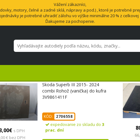
Vážení zákazníci,
vky, motory, čelné a zadné sklá, nápravy a pod.) , ktoré je potrebné pre
bjednávky je potrebné uhradiť zálohu vo výške minimálne 20 % z celkovej
Ďakujeme za pochopenie.
Skoda Superb III 2015- 2024
combi Rohož (vanička) do kufra
3V9861411F
KÓD:
2706558
expedovanie zo skladu do
3
8
3,00€
prac. dní
s DPH
66
,00 € bez DPH