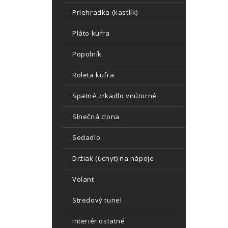
Priehradka (kastlík)
Pláto kufra
Popolník
Roleta kufra
Spätné zrkadlo vnútorné
Slnečná clona
Sedadlo
Držiak (úchyt) na nápoje
Volant
Stredový tunel
Interiér ostatné