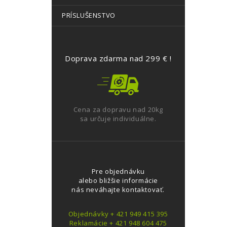
PRÍSLUŠENSTVO
Doprava zdarma nad 299 € !
Cena za dopravu nad 20kg
sa určuje individuálne.
Pre objednávku
alebo bližšie informácie
nás neváhajte kontaktovať.
Objednávky + 421 949 415 395
Reklamácie + 421 948 604 475