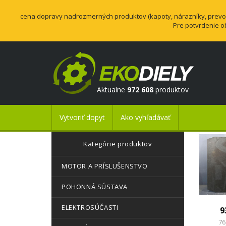
cena dopravy nadrozmerných produktov (kapoty, nárazníky, prevodo
Pre potvrdenie o
Aktualne
972 608
produktov
Vytvoriť dopyt
Ako vyhľadávať
Kategórie produktov
MOTOR A PRÍSLUŠENSTVO
POHONNÁ SÚSTAVA
ELEKTROSÚČASTI
9
76