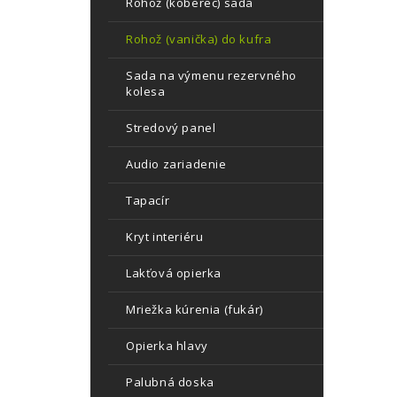
Rohož (koberec) sada
Rohož (vanička) do kufra
Sada na výmenu rezervného
kolesa
Stredový panel
Audio zariadenie
Tapacír
Kryt interiéru
Lakťová opierka
Mriežka kúrenia (fukár)
Opierka hlavy
Palubná doska