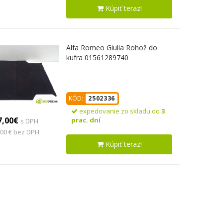
Kúpiť teraz!
Alfa Romeo Giulia Rohož do
kufra 01561289740
KÓD:
2502336
expedovanie zo skladu do
3
7,00€
prac. dní
s DPH
,00 € bez DPH
Kúpiť teraz!