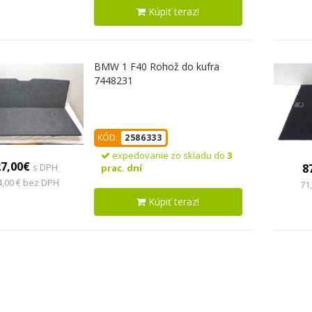
Kúpiť teraz!
BMW 1 F40 Rohož do kufra
7448231
KÓD:
2586333
expedovanie zo skladu do
3
27,00€
8
s DPH
prac. dní
4,00 € bez DPH
71
Kúpiť teraz!