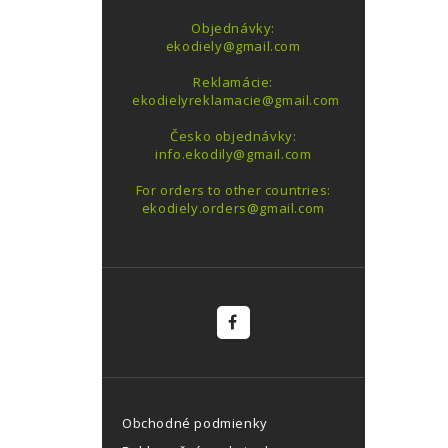
Objednávky:
ekodiely@gmail.com
Reklamácie:
ekodielyreklamacie@gmail.com
Česko objednávky:
info.ekodily@gmail.com
For orders to other countries:
ekodiely.orders@gmail.com
Obchodné podmienky