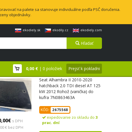
pravovať na palete sa stanovuje individuálne podľa PSČ doručenia.
 ceny objednávky.
ekodiely.sk
ekodily.cz
ekodiely.com
Hľadať
0,00 €
| 0 položiek
Prejsť k pokladni
Seat Alhambra II 2010-2020
hatchback 2.0 TDI diesel AT 125
kW 2012 Rohož (vanička) do
kufra 7N0863463A
KÓD:
2675568
expedovanie zo skladu do
3
0,00€
s DPH
prac. dní
,00 € bez DPH