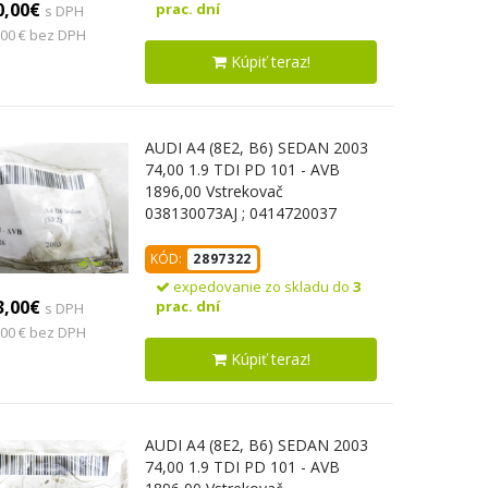
0,00€
prac. dní
s DPH
,00 € bez DPH
Kúpiť teraz!
AUDI A4 (8E2, B6) SEDAN 2003
74,00 1.9 TDI PD 101 - AVB
1896,00 Vstrekovač
038130073AJ ; 0414720037
(Vstrekovač paliva)
KÓD:
2897322
expedovanie zo skladu do
3
3,00€
prac. dní
s DPH
,00 € bez DPH
Kúpiť teraz!
AUDI A4 (8E2, B6) SEDAN 2003
74,00 1.9 TDI PD 101 - AVB