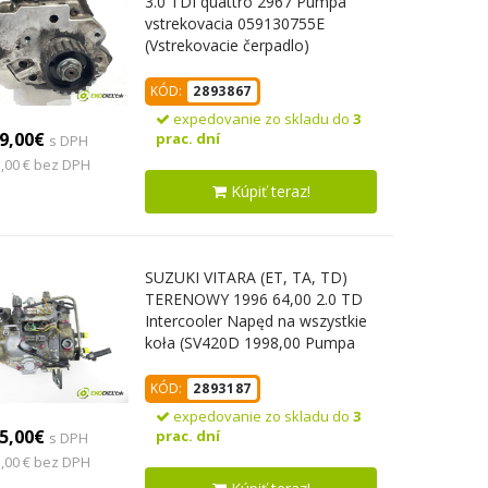
3.0 TDI quattro 2967 Pumpa
vstrekovacia 059130755E
(Vstrekovacie čerpadlo)
KÓD:
2893867
expedovanie zo skladu do
3
9,00€
prac. dní
s DPH
,00 € bez DPH
Kúpiť teraz!
SUZUKI VITARA (ET, TA, TD)
TERENOWY 1996 64,00 2.0 TD
Intercooler Napęd na wszystkie
koła (SV420D 1998,00 Pumpa
vstrekovacia 09650001809 ;
RF1L13800A (Vstrekovacie
KÓD:
2893187
čerpadlo)
expedovanie zo skladu do
3
5,00€
prac. dní
s DPH
,00 € bez DPH