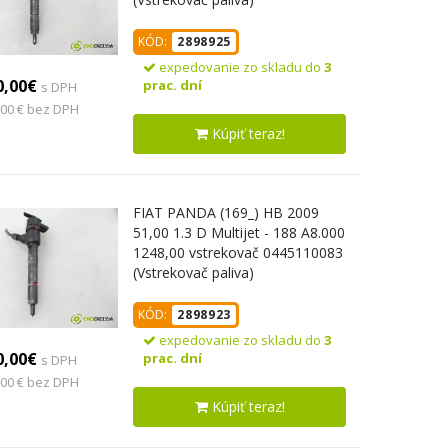
KÓD:
2898925
expedovanie zo skladu do
3
0,00€
prac. dní
s DPH
,00 € bez DPH
Kúpiť teraz!
FIAT PANDA (169_) HB 2009
51,00 1.3 D Multijet - 188 A8.000
1248,00 vstrekovač 0445110083
(Vstrekovač paliva)
KÓD:
2898923
expedovanie zo skladu do
3
0,00€
prac. dní
s DPH
,00 € bez DPH
Kúpiť teraz!