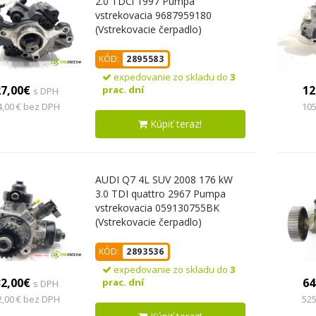
2.0 TDCi 1997 Pumpa
vstrekovacia 9687959180
(Vstrekovacie čerpadlo)
KÓD:
2895583
expedovanie zo skladu do
3
27,00€
12
prac. dní
s DPH
4,00 € bez DPH
105
Kúpiť teraz!
AUDI Q7 4L SUV 2008 176 kW
3.0 TDI quattro 2967 Pumpa
vstrekovacia 059130755BK
(Vstrekovacie čerpadlo)
KÓD:
2893536
expedovanie zo skladu do
3
32,00€
64
prac. dní
s DPH
2,00 € bez DPH
525