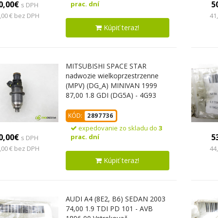
0,00€
5
prac. dní
s DPH
,00 € bez DPH
41
Kúpiť teraz!
MITSUBISHI SPACE STAR
nadwozie wielkoprzestrzenne
(MPV) (DG_A) MINIVAN 1999
87,00 1.8 GDI (DG5A) - 4G93
(GDI) 1834,00 vstrekovač
E7T05071 (Vstrekovač paliva)
KÓD:
2897736
expedovanie zo skladu do
3
0,00€
5
prac. dní
s DPH
,00 € bez DPH
44
Kúpiť teraz!
AUDI A4 (8E2, B6) SEDAN 2003
74,00 1.9 TDI PD 101 - AVB