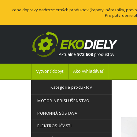
cena dopravy nadrozmerných produktov (kapoty, nárazníky, prevodo
Pre potvrdenie o
Aktualne
972 608
produktov
Vytvoriť dopyt
Ako vyhľadávať
Kategórie produktov
MOTOR A PRÍSLUŠENSTVO
POHONNÁ SÚSTAVA
ELEKTROSÚČASTI