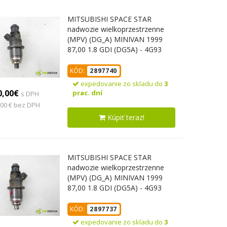
MITSUBISHI SPACE STAR
nadwozie wielkoprzestrzenne
(MPV) (DG_A) MINIVAN 1999
87,00 1.8 GDI (DG5A) - 4G93
(GDI) 1834,00 vstrekovač
E7T05071 ; DIM1000G
KÓD:
2897740
(Vstrekovač paliva)
expedovanie zo skladu do
3
0,00€
prac. dní
s DPH
,00 € bez DPH
Kúpiť teraz!
MITSUBISHI SPACE STAR
nadwozie wielkoprzestrzenne
(MPV) (DG_A) MINIVAN 1999
87,00 1.8 GDI (DG5A) - 4G93
(GDI) 1834,00 vstrekovač
E7T05071 ; DIM1000G
KÓD:
2897737
(Vstrekovač paliva)
expedovanie zo skladu do
3