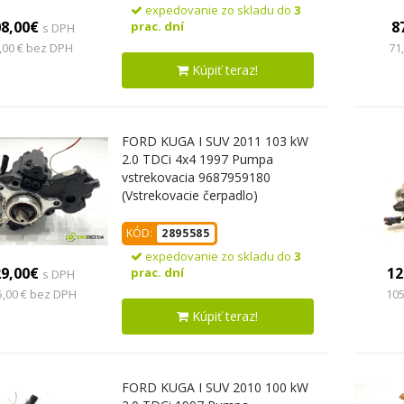
expedovanie zo skladu do
3
08,00€
8
prac. dní
s DPH
,00 € bez DPH
71
Kúpiť teraz!
FORD KUGA I SUV 2011 103 kW
2.0 TDCi 4x4 1997 Pumpa
vstrekovacia 9687959180
(Vstrekovacie čerpadlo)
KÓD:
2895585
expedovanie zo skladu do
3
29,00€
12
prac. dní
s DPH
5,00 € bez DPH
105
Kúpiť teraz!
FORD KUGA I SUV 2010 100 kW