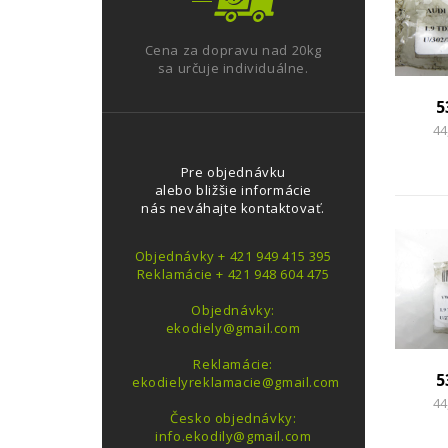
Cena za dopravu nad 20kg
sa určuje individuálne.
5
44
Pre objednávku
alebo bližšie informácie
nás neváhajte kontaktovať.
Objednávky + 421 949 415 395
Reklamácie + 421 948 604 475
Objednávky:
ekodiely@gmail.com
Reklamácie:
5
ekodielyreklamacie@gmail.com
44
Česko objednávky:
info.ekodily@gmail.com