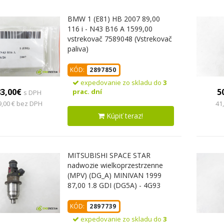
BMW 1 (E81) HB 2007 89,00
116 i - N43 B16 A 1599,00
vstrekovač 7589048 (Vstrekovač
paliva)
KÓD:
2897850
expedovanie zo skladu do
3
83,00€
5
prac. dní
s DPH
9,00 € bez DPH
41
Kúpiť teraz!
MITSUBISHI SPACE STAR
nadwozie wielkoprzestrzenne
(MPV) (DG_A) MINIVAN 1999
87,00 1.8 GDI (DG5A) - 4G93
(GDI) 1834,00 vstrekovač
E7T05071 ; DIM1000G
KÓD:
2897739
(Vstrekovač paliva)
expedovanie zo skladu do
3