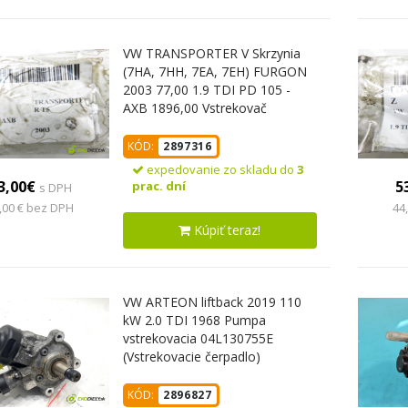
VW TRANSPORTER V Skrzynia
(7HA, 7HH, 7EA, 7EH) FURGON
2003 77,00 1.9 TDI PD 105 -
AXB 1896,00 Vstrekovač
038130073AG ; 0414720215
(Vstrekovač paliva)
KÓD:
2897316
expedovanie zo skladu do
3
3,00€
5
prac. dní
s DPH
,00 € bez DPH
44
Kúpiť teraz!
VW ARTEON liftback 2019 110
kW 2.0 TDI 1968 Pumpa
vstrekovacia 04L130755E
(Vstrekovacie čerpadlo)
KÓD:
2896827