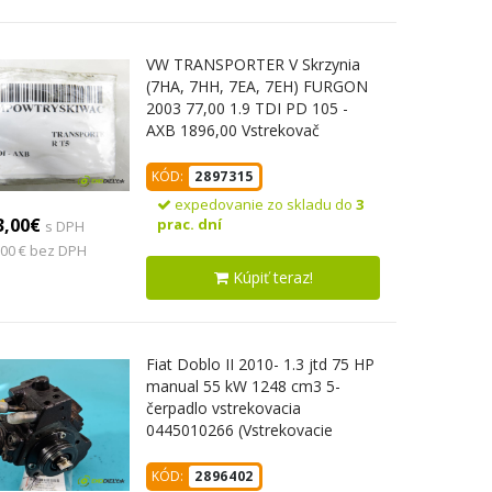
VW TRANSPORTER V Skrzynia
(7HA, 7HH, 7EA, 7EH) FURGON
2003 77,00 1.9 TDI PD 105 -
AXB 1896,00 Vstrekovač
038130073AG ; 0414720215
(Vstrekovač paliva)
KÓD:
2897315
expedovanie zo skladu do
3
3,00€
prac. dní
s DPH
,00 € bez DPH
Kúpiť teraz!
Fiat Doblo II 2010- 1.3 jtd 75 HP
manual 55 kW 1248 cm3 5-
čerpadlo vstrekovacia
0445010266 (Vstrekovacie
čerpadlo)
KÓD:
2896402