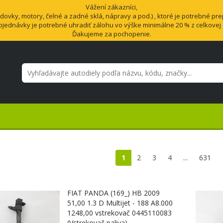
Vážení zákazníci,
vky, motory, čelné a zadné sklá, nápravy a pod.) , ktoré je potrebné pre
bjednávky je potrebné uhradiť zálohu vo výške minimálne 20 % z celkovej
Ďakujeme za pochopenie.
1
2
3
4
...
631
FIAT PANDA (169_) HB 2009
51,00 1.3 D Multijet - 188 A8.000
1248,00 vstrekovač 0445110083
(Vstrekovač paliva)