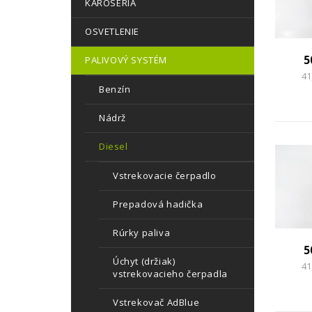
KAROSÉRIA
OSVETLENIE
5
PALIVOVÝ SYSTÉM
41
Benzín
Nádrž
Diesel
Vstrekovacie čerpadlo
Prepadová hadička
Rúrky paliva
5
Úchyt (držiak)
41
vstrekovacieho čerpadla
Vstrekovač AdBlue