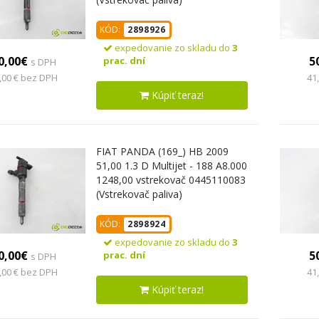
KÓD:
2898926
expedovanie zo skladu do
3
0,00€
5
prac. dní
s DPH
,00 € bez DPH
41
Kúpiť teraz!
FIAT PANDA (169_) HB 2009
51,00 1.3 D Multijet - 188 A8.000
1248,00 vstrekovač 0445110083
(Vstrekovač paliva)
KÓD:
2898924
expedovanie zo skladu do
3
0,00€
5
prac. dní
s DPH
,00 € bez DPH
41
Kúpiť teraz!