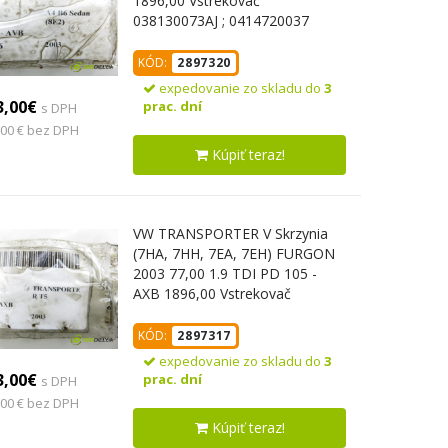
1896,00 Vstrekovač
038130073AJ ; 0414720037
(Vstrekovač paliva)
KÓD:
2897320
expedovanie zo skladu do
3
3,00€
prac. dní
s DPH
,00 € bez DPH
Kúpiť teraz!
VW TRANSPORTER V Skrzynia
(7HA, 7HH, 7EA, 7EH) FURGON
2003 77,00 1.9 TDI PD 105 -
AXB 1896,00 Vstrekovač
038130073AG ; 0414720215
(Vstrekovač paliva)
KÓD:
2897317
expedovanie zo skladu do
3
3,00€
prac. dní
s DPH
,00 € bez DPH
Kúpiť teraz!