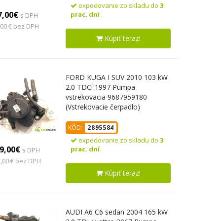
expedovanie zo skladu do
3
7,00€
prac. dní
s DPH
,00 € bez DPH
Kúpiť teraz!
FORD KUGA I SUV 2010 103 kW
2.0 TDCi 1997 Pumpa
vstrekovacia 9687959180
(Vstrekovacie čerpadlo)
KÓD:
2895584
expedovanie zo skladu do
3
9,00€
prac. dní
s DPH
,00 € bez DPH
Kúpiť teraz!
AUDI A6 C6 sedan 2004 165 kW