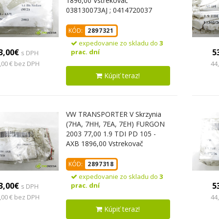
1896,00 Vstrekovač
038130073AJ ; 0414720037
(Vstrekovač paliva)
KÓD:
2897321
expedovanie zo skladu do
3
3,00€
5
prac. dní
s DPH
,00 € bez DPH
44
Kúpiť teraz!
VW TRANSPORTER V Skrzynia
(7HA, 7HH, 7EA, 7EH) FURGON
2003 77,00 1.9 TDI PD 105 -
AXB 1896,00 Vstrekovač
038130073AG ; 0414720215
(Vstrekovač paliva)
KÓD:
2897318
expedovanie zo skladu do
3
3,00€
5
prac. dní
s DPH
,00 € bez DPH
44
Kúpiť teraz!