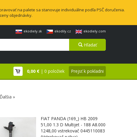
pravovať na palete sa stanovuje individuálne podľa PSČ doručenia.
 ceny objednávky.
ekodiely.sk
ekodily.cz
ekodiely.com
Hľadať
0,00 €
| 0 položiek
Prejsť k pokladni
Ďalšia »
FIAT PANDA (169_) HB 2009
51,00 1.3 D Multijet - 188 A8.000
1248,00 vstrekovač 0445110083
(Vstrekovač paliva)