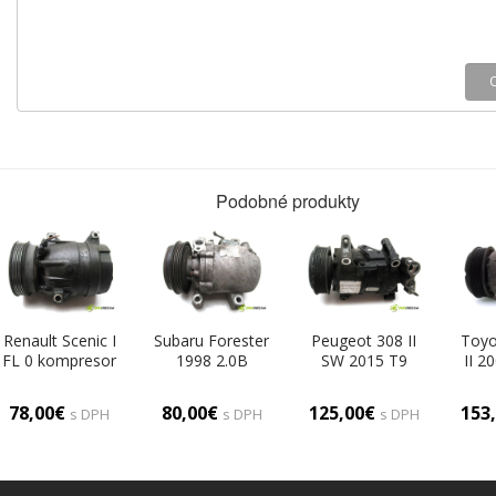
Podobné produkty
Renault Scenic I
Subaru Forester
Peugeot 308 II
Toyo
FL 0 kompresor
1998 2.0B
SW 2015 T9
II 2
klimatizácie
125KM 97-02
KOMBI 5D
4D
6560630
2000
1.6HDI 120KM
155
78,00€
80,00€
125,00€
153
s DPH
s DPH
s DPH
Kompresor
13- 1600
klimatizácie
Kompresor
Ko
2F670-45010
klimatizácie
kli
(Kompresory
9675655880
447