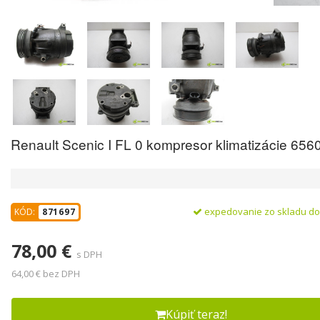
Renault Scenic I FL 0 kompresor klimatizácie 656
expedovanie zo skladu d
KÓD:
871697
78,00 €
s DPH
64,00 € bez DPH
Kúpiť teraz!