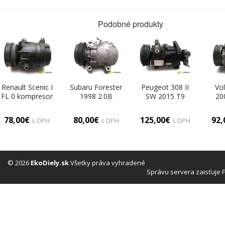
Podobné produkty
Renault Scenic I
Subaru Forester
Peugeot 308 II
Vol
FL 0 kompresor
1998 2.0B
SW 2015 T9
20
klimatizácie
125KM 97-02
KOMBI 5D
SEDA
6560630
2000
1.6HDI 120KM
110
78,00€
80,00€
125,00€
92
s DPH
s DPH
s DPH
Kompresor
13- 1600
klimatizácie
Kompresor
Ko
2F670-45010
klimatizácie
kli
(Kompresory
9675655880
3M5
klimatizácie)
(Kompresory
TA (
© 2026
EkoDiely.sk
Všetky práva vyhradené
klimatizácie)
kli
Správu servera zaisťuje 