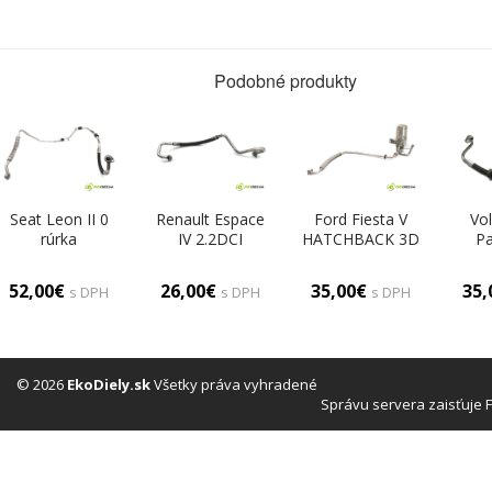
Podobné produkty
Seat Leon II 0
Renault Espace
Ford Fiesta V
Vo
rúrka
IV 2.2DCI
HATCHBACK 3D
Pa
klimatizácie
150KM 02-06
1.3B 60KM 02-
K
1K0820743CD
rúrka
08 rúrka
1.6
52,00€
26,00€
35,00€
35
s DPH
s DPH
s DPH
klimatizácie
klimatizácie
05
8200338854
(Rúrky
kli
(Rúrky
klimatizácie)
3C
klimatizácie)
kli
© 2026
EkoDiely.sk
Všetky práva vyhradené
Správu servera zaisťuje 