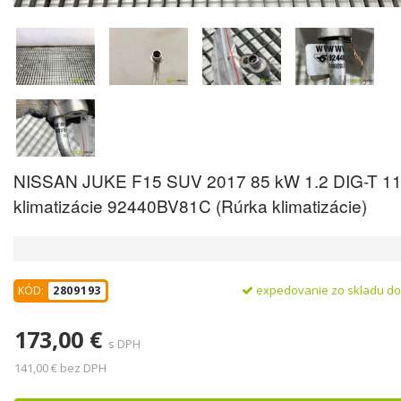
NISSAN JUKE F15 SUV 2017 85 kW 1.2 DIG-T 11
klimatizácie 92440BV81C (Rúrka klimatizácie)
expedovanie zo skladu d
KÓD:
2809193
173,00 €
s DPH
141,00 € bez DPH