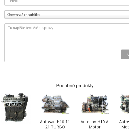
Slovenská republika
Podobné produkty
Autosan H10 11
Autosan H10 A
Auto
21 TURBO
Motor
Mot