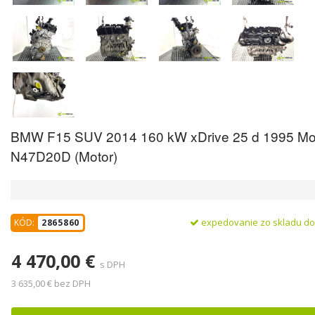
BMW F15 SUV 2014 160 kW xDrive 25 d 1995 Mo
N47D20D (Motor)
expedovanie zo skladu d
KÓD:
2865860
4 470,00 €
s DPH
3 635,00 € bez DPH