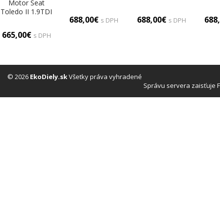
Motor Seat
LEYLAND
SWT11/311/2
(
Toledo II 1.9TDI
Motor SWT
(Motory
(ko
688,00€
688,00€
688
90 HP 98-04
s DPH
s DPH
11/311/2
(kompletné))
ALH
(Motory
665,00€
s DPH
(kompletné))
© 2026
EkoDiely.sk
Všetky práva vyhradené
Správu servera zaisťuje 