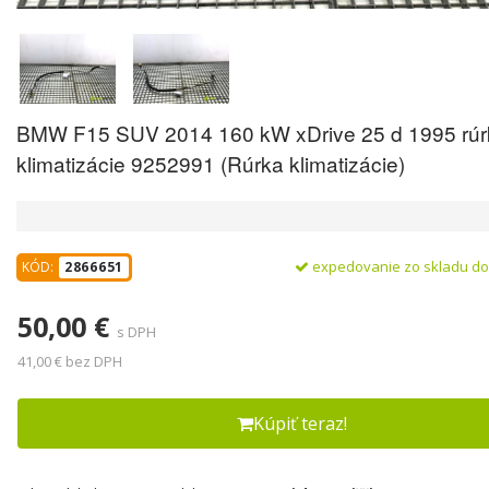
BMW F15 SUV 2014 160 kW xDrive 25 d 1995 rúr
klimatizácie 9252991 (Rúrka klimatizácie)
expedovanie zo skladu d
KÓD:
2866651
50,00 €
s DPH
41,00 € bez DPH
Kúpiť teraz!