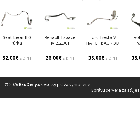
Seat Leon II 0
Renault Espace
Ford Fiesta V
Vo
rúrka
IV 2.2DCI
HATCHBACK 3D
Pa
klimatizácie
150KM 02-06
1.3B 60KM 02-
K
1K0820743CD
rúrka
08 rúrka
1.6
52,00€
26,00€
35,00€
35
s DPH
s DPH
s DPH
klimatizácie
klimatizácie
05
8200338854
(Rúrky
kli
(Rúrky
klimatizácie)
3C
klimatizácie)
kli
© 2026
EkoDiely.sk
Všetky práva vyhradené
Správu servera zaisťuje 