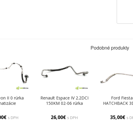
Podobné produkty
on II 0 rúrka
Renault Espace IV 2.2DCI
Ford Fiesta
matizácie
150KM 02-06 rúrka
HATCHBACK 3D
820743CD
klimatizácie 8200338854
60KM 02-08 r
(Rúrky klimatizácie)
klimatizácie (
00€
26,00€
35,00€
s DPH
s DPH
s D
klimatizáci