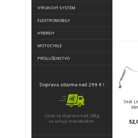
VÝFUKOVÝ SYSTÉM
ELEKTROMOBILY
HYBRIDY
MOTOCYKLE
PRÍSLUŠENSTVO
Doprava zdarma nad 299 € !
Seat Le
kli
1K0
Cena za dopravu nad 20kg
sa určuje individuálne.
52,