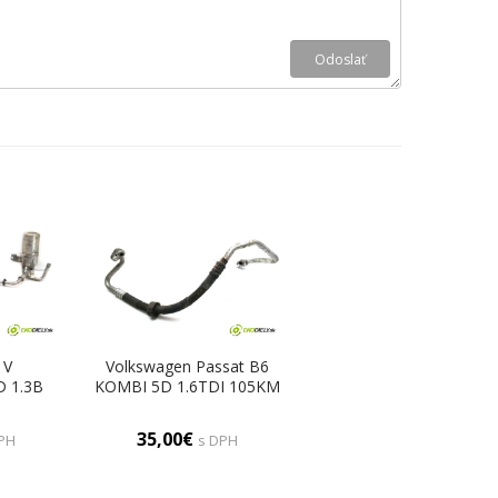
 V
Volkswagen Passat B6
 1.3B
KOMBI 5D 1.6TDI 105KM
úrka
05-10 rúrka klimatizácie
Rúrky
3C0820721R (Rúrky
35,00€
PH
s DPH
e)
klimatizácie)