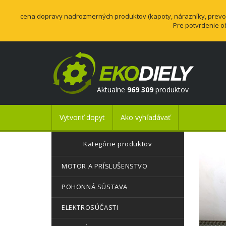
cena dopravy nadrozmerných produktov (kapoty, nárazníky, prevodo
Pre potvrdenie o
Aktualne
969 309
produktov
Vytvoriť dopyt
Ako vyhľadávať
Kategórie produktov
MOTOR A PRÍSLUŠENSTVO
POHONNÁ SÚSTAVA
ELEKTROSÚČASTI