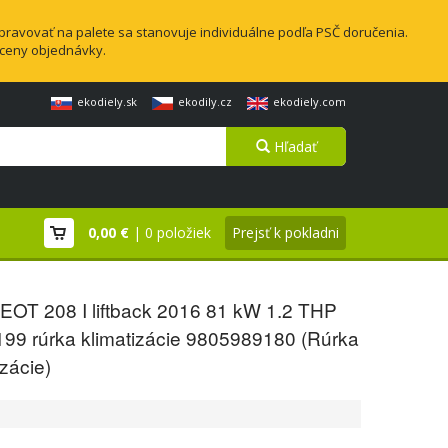
pravovať na palete sa stanovuje individuálne podľa PSČ doručenia.
 ceny objednávky.
ekodiely.sk
ekodily.cz
ekodiely.com
Hľadať
0,00 €
| 0 položiek
Prejsť k pokladni
OT 208 I liftback 2016 81 kW 1.2 THP
99 rúrka klimatizácie 9805989180 (Rúrka
izácie)