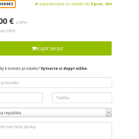
expedovanie zo skladu do
3 prac. dní
866683
00 €
s DPH
 bez DPH
Kúpiť teraz!
zky k tomuto produktu?
Vytvorte si dopyt nižšie.
ká republika