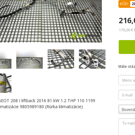
KÓD:
2
216,
176,00 €
Máte otá
Slovens