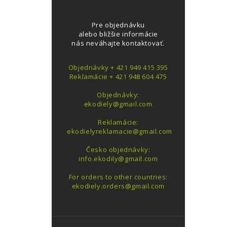
Pre objednávku
alebo bližšie informácie
nás neváhajte kontaktovať.
Objednávky + 421 949 415 395
Reklamácie + 421 948 604 475
Objednávky:
ekodiely@gmail.com
Reklamácie:
ekodielyreklamacie@gmail.com
Česko objednávky:
info.ekodily@gmail.com
For orders to other countries:
ekodiely.orders@gmail.com