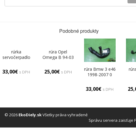
Podobné produkty
rúrka
rúra Opel
servočerpadlo
Omega B 94-03
Citroen Xsara II
0
00-04 0
rúra Bmw 3 e46
rúr
33,00€
25,00€
s DPH
s DPH
1998-2007 0
33,00€
25
s DPH
© 2026
EkoDiely.sk
Všetky práva vyhradené
Správu servera zaisťuje 