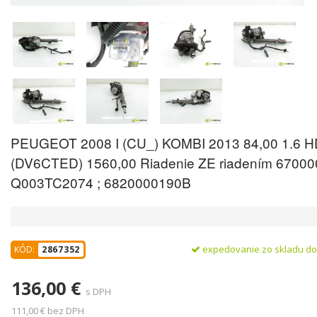
PEUGEOT 2008 I (CU_) KOMBI 2013 84,00 1.6 H
(DV6CTED) 1560,00 Riadenie ZE riadením 67000
Q003TC2074 ; 6820000190B
expedovanie zo skladu d
KÓD:
2867352
136,00 €
s DPH
111,00 € bez DPH