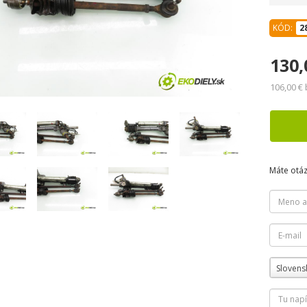
KÓD:
2
130,
106,00 €
Máte otá
Slovens