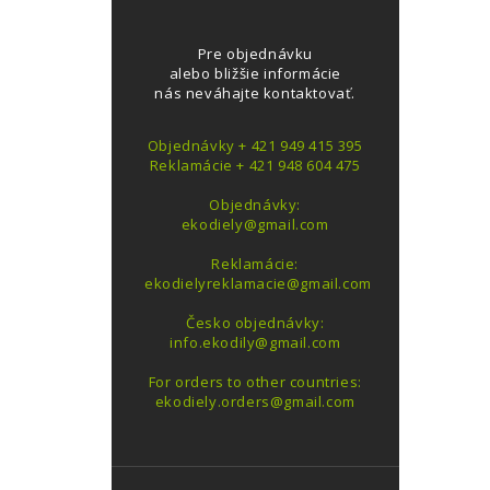
Pre objednávku
alebo bližšie informácie
nás neváhajte kontaktovať.
Objednávky + 421 949 415 395
Reklamácie + 421 948 604 475
Objednávky:
ekodiely@gmail.com
Reklamácie:
ekodielyreklamacie@gmail.com
Česko objednávky:
info.ekodily@gmail.com
For orders to other countries:
ekodiely.orders@gmail.com