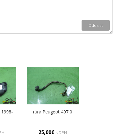
 1998-
rúra Peugeot 407 0
25,00€
PH
s DPH