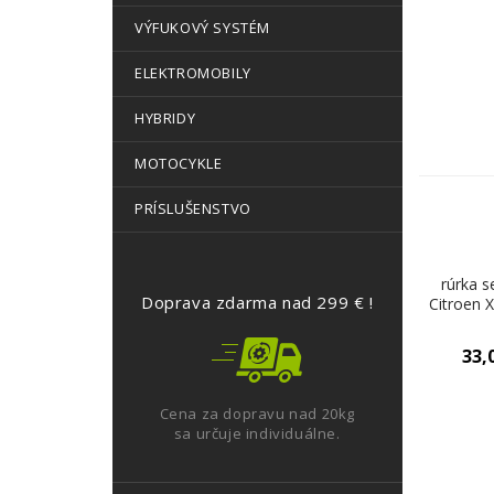
VÝFUKOVÝ SYSTÉM
ELEKTROMOBILY
HYBRIDY
MOTOCYKLE
PRÍSLUŠENSTVO
rúrka s
Doprava zdarma nad 299 € !
Citroen X
33,
Cena za dopravu nad 20kg
sa určuje individuálne.