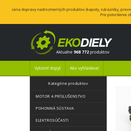
cena dopravy nadrozmerných produktov (kapoty, nárazníky, prevodo
Pre potvrdenie o
Aktualne
968 772
produktov
Vytvoriť dopyt
Ako vyhľadávať
Kategórie produktov
MOTOR A PRÍSLUŠENSTVO
POHONNÁ SÚSTAVA
ELEKTROSÚČASTI