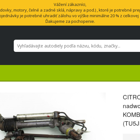
Vážení zákazníci,
vky, motory, čelné a zadné sklá, nápravy a pod.) , ktoré je potrebné pre
bjednávky je potrebné uhradiť zálohu vo výške minimálne 20 % z celkovej
Ďakujeme za pochopenie.
CITR
nadwo
KOMBI
(TU5J