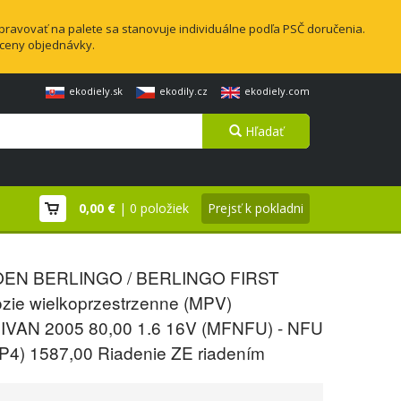
pravovať na palete sa stanovuje individuálne podľa PSČ doručenia.
 ceny objednávky.
ekodiely.sk
ekodily.cz
ekodiely.com
Hľadať
0,00 €
| 0 položiek
Prejsť k pokladni
OEN BERLINGO / BERLINGO FIRST
zie wielkoprzestrzenne (MPV)
VAN 2005 80,00 1.6 16V (MFNFU) - NFU
P4) 1587,00 Riadenie ZE riadením