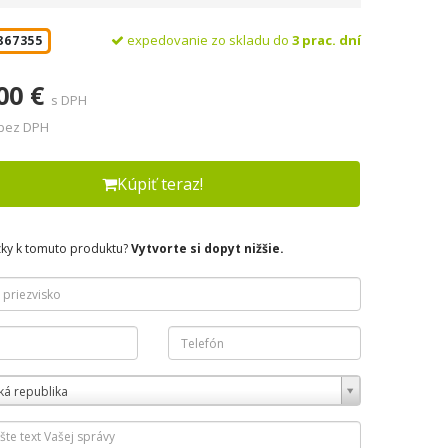
expedovanie zo skladu do
3 prac. dní
867355
00 €
s DPH
 bez DPH
Kúpiť teraz!
zky k tomuto produktu?
Vytvorte si dopyt nižšie.
ká republika