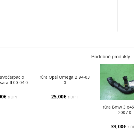
Podobné produkty
ervočerpadlo
rúra Opel Omega B 94-03
sara II 00-04 0
0
00€
25,00€
s DPH
s DPH
rúra Bmw 3 e46
2007 0
33,00€
s D