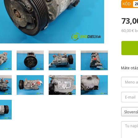
KÓD:
2
73,0
60,00 € 
Máte otá
Slovens