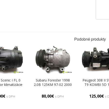
Podobné produkty
 Scenic I FL 0
Subaru Forester 1998
Peugeot 308 II 
r klimatizácie
2.0B 125KM 97-02 2000
T9 KOMBI 5D 1
560630
Kompresor klimatizácie
120KM 13- 1
2F670-45010
Kompresor klima
00€
80,00€
125,00€
s DPH
s DPH
s 
(Kompresory klimatizácie)
9675655880 (Kom
klimatizáci