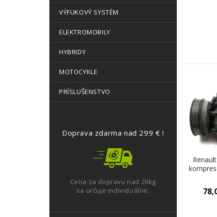
VÝFUKOVÝ SYSTÉM
ELEKTROMOBILY
HYBRIDY
MOTOCYKLE
PRÍSLUŠENSTVO
Doprava zdarma nad 299 € !
Renault
kompreso
6
Cena za dopravu nad 20kg
sa určuje individuálne.
78,