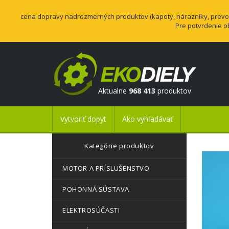
cena dopravy nadrozmerných produktov (kapoty, nárazníky, prevodo
Pre potvrdenie o
Aktualne
968 413
produktov
Vytvoriť dopyt
Ako vyhľadávať
Kategórie produktov
MOTOR A PRÍSLUŠENSTVO
POHONNÁ SÚSTAVA
ELEKTROSÚČASTI