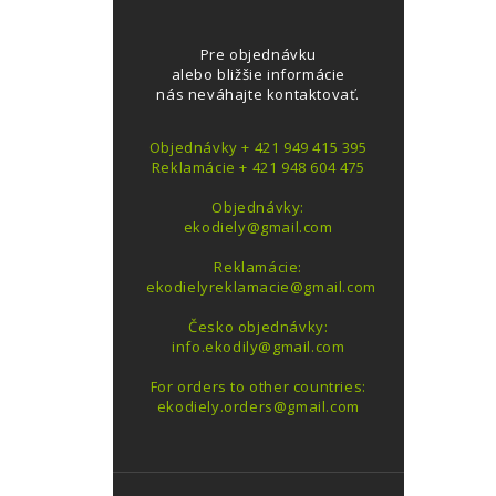
Pre objednávku
alebo bližšie informácie
nás neváhajte kontaktovať.
Objednávky + 421 949 415 395
Reklamácie + 421 948 604 475
Objednávky:
ekodiely@gmail.com
Reklamácie:
ekodielyreklamacie@gmail.com
Česko objednávky:
info.ekodily@gmail.com
For orders to other countries:
ekodiely.orders@gmail.com