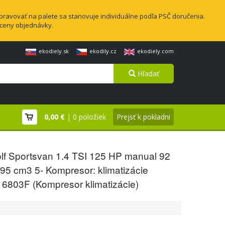
pravovať na palete sa stanovuje individuálne podľa PSČ doručenia.
 ceny objednávky.
ekodiely.sk
ekodily.cz
ekodiely.com
Hľadať
0,00 €
| 0 položiek
Prejsť k pokladni
lf Sportsvan 1.4 TSI 125 HP manual 92
95 cm3 5- Kompresor: klimatizácie
6803F (Kompresor klimatizácie)