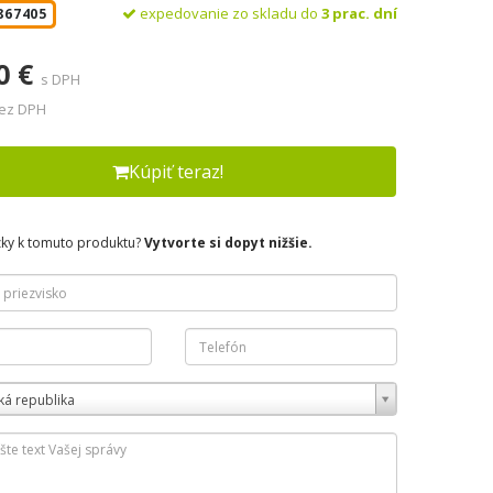
expedovanie zo skladu do
3 prac. dní
867405
0 €
s DPH
bez DPH
Kúpiť teraz!
zky k tomuto produktu?
Vytvorte si dopyt nižšie.
ká republika