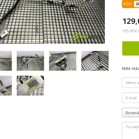
KÓD:
2
129,
105,00 €
Máte otá
Slovens