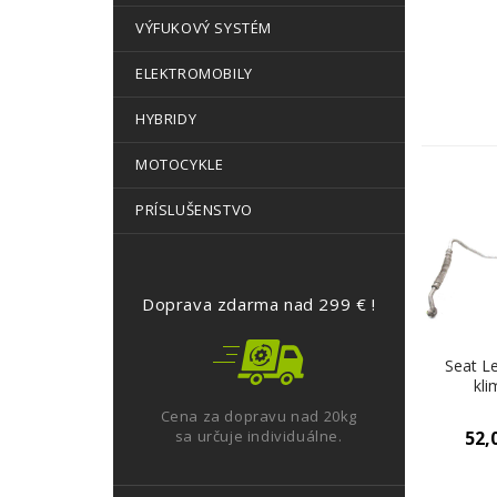
VÝFUKOVÝ SYSTÉM
ELEKTROMOBILY
HYBRIDY
MOTOCYKLE
PRÍSLUŠENSTVO
Doprava zdarma nad 299 € !
Seat Le
kli
1K0
Cena za dopravu nad 20kg
sa určuje individuálne.
52,