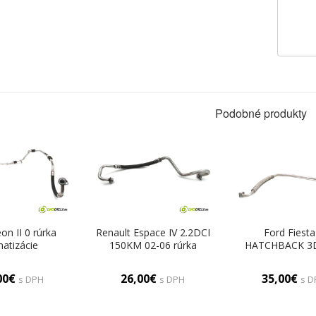
Podobné produkty
on II 0 rúrka
Renault Espace IV 2.2DCI
Ford Fiesta
matizácie
150KM 02-06 rúrka
HATCHBACK 3D
820743CD
klimatizácie 8200338854
60KM 02-08 r
(Rúrky klimatizácie)
klimatizácie (
00€
26,00€
35,00€
s DPH
s DPH
s D
klimatizáci