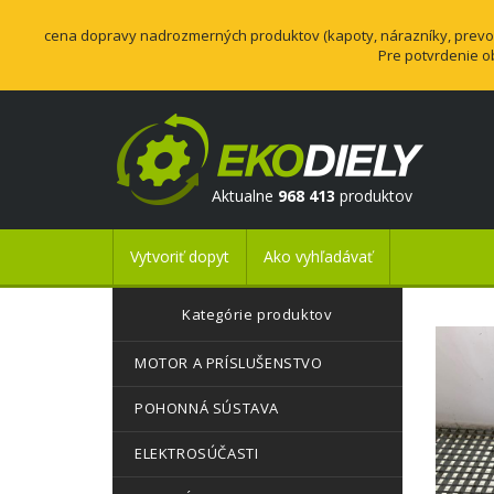
cena dopravy nadrozmerných produktov (kapoty, nárazníky, prevodo
Pre potvrdenie o
Aktualne
968 413
produktov
Vytvoriť dopyt
Ako vyhľadávať
Kategórie produktov
MOTOR A PRÍSLUŠENSTVO
POHONNÁ SÚSTAVA
ELEKTROSÚČASTI