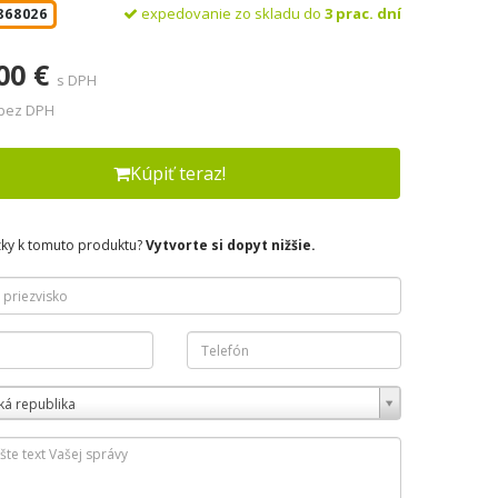
expedovanie zo skladu do
3 prac. dní
868026
00 €
s DPH
 bez DPH
Kúpiť teraz!
zky k tomuto produktu?
Vytvorte si dopyt nižšie.
ká republika