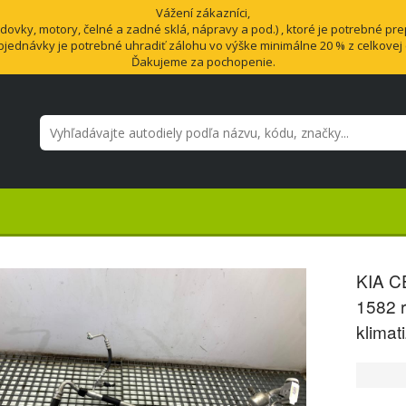
Vážení zákazníci,
vky, motory, čelné a zadné sklá, nápravy a pod.) , ktoré je potrebné pre
bjednávky je potrebné uhradiť zálohu vo výške minimálne 20 % z celkovej
Ďakujeme za pochopenie.
KIA C
1582 r
klimat