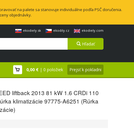
pravovať na palete sa stanovuje individuálne podľa PSČ doručenia.
 ceny objednávky.
ekodiely.sk
ekodily.cz
ekodiely.com
Hľadať
0,00 €
| 0 položiek
Prejsť k pokladni
EED liftback 2013 81 kW 1.6 CRDi 110
úrka klimatizácie 97775-A6251 (Rúrka
izácie)