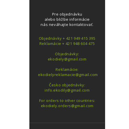
Pre objednávku
alebo bližšie informácie
nás neváhajte kontaktovať.
Objednávky + 421 949 415 395
Reklamácie + 421 948 604 475
Objednávky:
ekodiely@gmail.com
Reklamácie:
ekodielyreklamacie@gmail.com
Česko objednávky:
info.ekodily@gmail.com
For orders to other countries:
ekodiely.orders@gmail.com