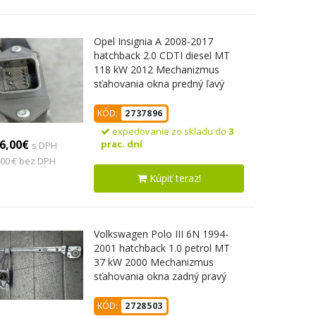
Opel Insignia A 2008-2017
hatchback 2.0 CDTI diesel MT
118 kW 2012 Mechanizmus
sťahovania okna predný ľavý
13302456 966432-102
KÓD:
2737896
expedovanie zo skladu do
3
6,00€
prac. dní
s DPH
,00 € bez DPH
Kúpiť teraz!
Volkswagen Polo III 6N 1994-
2001 hatchback 1.0 petrol MT
37 kW 2000 Mechanizmus
sťahovania okna zadný pravý
6N4839402
KÓD:
2728503