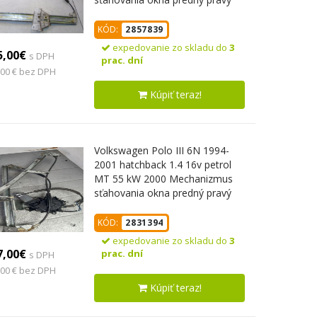
36201-61890
KÓD:
2857839
expedovanie zo skladu do
3
5,00€
s DPH
prac. dní
,00 € bez DPH
Kúpiť teraz!
Volkswagen Polo III 6N 1994-
2001 hatchback 1.4 16v petrol
MT 55 kW 2000 Mechanizmus
sťahovania okna predný pravý
D2362-0202104B
KÓD:
2831394
expedovanie zo skladu do
3
7,00€
prac. dní
s DPH
,00 € bez DPH
Kúpiť teraz!