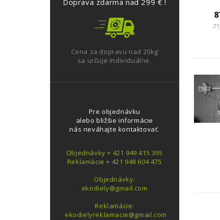
Doprava zdarma nad 299 € !
8
71
Cena za dopravu nad 20kg
sa určuje individuálne.
Pre objednávku
alebo bližšie informácie
nás neváhajte kontaktovať.
Objednávky + 421 949 415 395
Reklamácie + 421 948 604 475
Objednávky:
ekodiely@gmail.com
Reklamácie:
ekodielyreklamacie@gmail.com