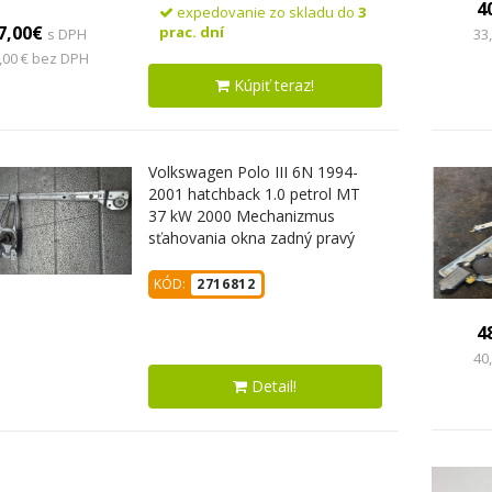
4
expedovanie zo skladu do
3
7,00€
prac. dní
s DPH
33
,00 € bez DPH
Kúpiť teraz!
Volkswagen Polo III 6N 1994-
2001 hatchback 1.0 petrol MT
37 kW 2000 Mechanizmus
sťahovania okna zadný pravý
6N4839402
KÓD:
2716812
4
40
Detail!