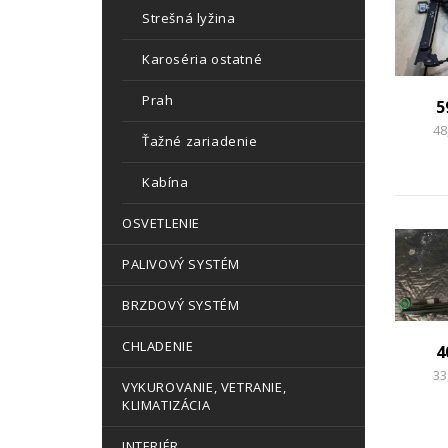
Strešná lyžina
Karoséria ostatné
Prah
5
48
Ťažné zariadenie
Kabína
OSVETLENIE
PALIVOVÝ SYSTÉM
BRZDOVÝ SYSTÉM
CHLADENIE
4
33
VYKUROVANIE, VETRANIE,
KLIMATIZÁCIA
INTERIÉR