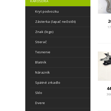
KAROSÉRIA
Kryt podvozku
2
Zásterka (lapač nečistôt)
17
Znak (logo)
Stierač
Tesnenie
Blatník
Nárazník
Spätné zrkadlo
4
Sklo
36
Dvere