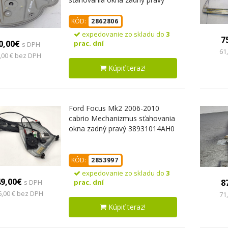
1Z0839656
KÓD:
2862806
expedovanie zo skladu do
3
7
0,00€
prac. dní
s DPH
61
,00 € bez DPH
Kúpiť teraz!
Ford Focus Mk2 2006-2010
cabrio Mechanizmus sťahovania
okna zadný pravý 38931014AH0
KÓD:
2853997
expedovanie zo skladu do
3
49,00€
8
prac. dní
s DPH
6,00 € bez DPH
71
Kúpiť teraz!