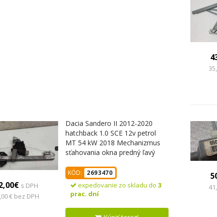
4
35
Dacia Sandero II 2012-2020
hatchback 1.0 SCE 12v petrol
MT 54 kW 2018 Mechanizmus
sťahovania okna predný ľavý
807211440R
KÓD:
2693470
5
2,00€
expedovanie zo skladu do
3
s DPH
41
prac. dní
,00 € bez DPH