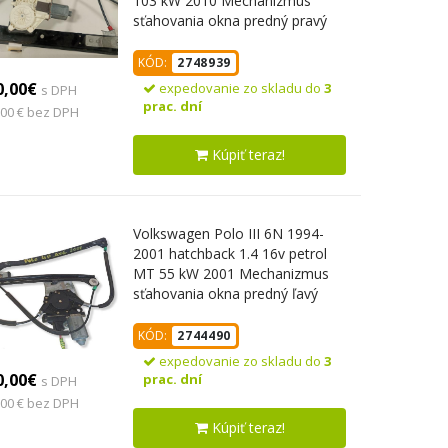
103 kW 2010 Mechanizmus
sťahovania okna predný pravý
6M21-14553-B 6PIN
KÓD:
2748939
0,00€
expedovanie zo skladu do
3
s DPH
prac. dní
,00 € bez DPH
Kúpiť teraz!
Volkswagen Polo III 6N 1994-
2001 hatchback 1.4 16v petrol
MT 55 kW 2001 Mechanizmus
sťahovania okna predný ľavý
6N3959801D
KÓD:
2744490
expedovanie zo skladu do
3
0,00€
prac. dní
s DPH
,00 € bez DPH
Kúpiť teraz!