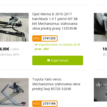
Opel Meriva B 2010-2017
hatchback 1.4 T petrol MT 88
kW Mechanizmus sťahovania
okna predný pravý 13354548
M11279
KÓD:
2741335
expedovanie zo skladu do
3
4,00€
10
prac. dní
s DPH
,00 € bez DPH
87
Kúpiť teraz!
Toyota Yaris verso
Mechanizmus sťahovania okna
predný ľavý 85720-52040
KÓD:
2731196