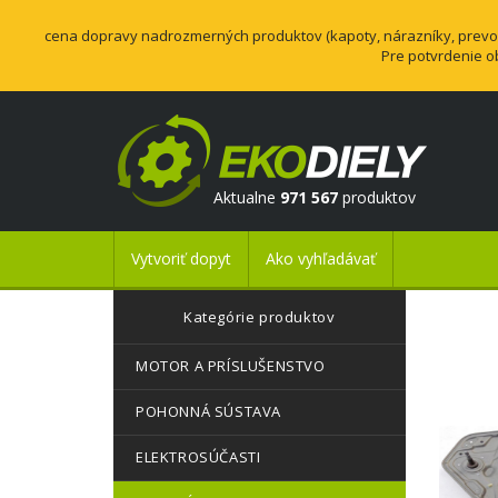
cena dopravy nadrozmerných produktov (kapoty, nárazníky, prevodo
Pre potvrdenie o
Aktualne
971 567
produktov
Vytvoriť dopyt
Ako vyhľadávať
Kategórie produktov
MOTOR A PRÍSLUŠENSTVO
POHONNÁ SÚSTAVA
ELEKTROSÚČASTI