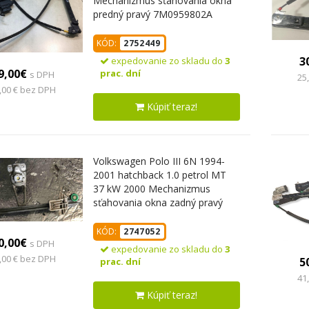
Mechanizmus sťahovania okna
predný pravý 7M0959802A
7M0837402P
KÓD:
2752449
3
expedovanie zo skladu do
3
9,00€
prac. dní
s DPH
25
,00 € bez DPH
Kúpiť teraz!
Volkswagen Polo III 6N 1994-
2001 hatchback 1.0 petrol MT
37 kW 2000 Mechanizmus
sťahovania okna zadný pravý
6N4839402
KÓD:
2747052
0,00€
s DPH
expedovanie zo skladu do
3
,00 € bez DPH
5
prac. dní
41
Kúpiť teraz!