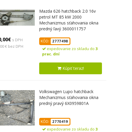
Mazda 626 hatchback 2.0 16v
petrol MT 85 kW 2000
Mechanizmus sťahovania okna
predný ľavý 3600011757
0,00€
s DPH
KÓD:
2777498
,00 € bez DPH
expedovanie zo skladu do
3
prac. dní
Kúpiť teraz!
Volkswagen Lupo hatchback
Mechanizmus sťahovania okna
predný pravý 6X0959801A
KÓD:
2770419
expedovanie zo skladu do
3