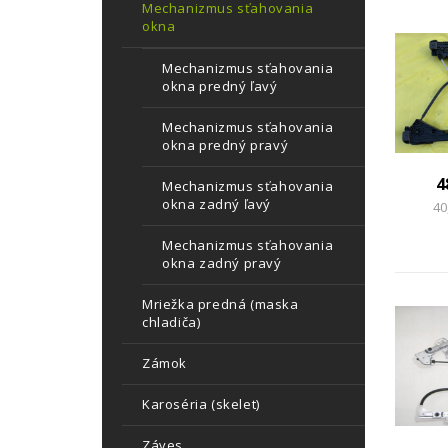
Mechanizmus sťahovania
okna
Mechanizmus sťahovania
okna predný ľavý
Mechanizmus sťahovania
okna predný pravý
4
Mechanizmus sťahovania
okna zadný ľavý
40
Mechanizmus sťahovania
okna zadný pravý
Mriežka predná (maska
chladiča)
Zámok
Karoséria (skelet)
Záves