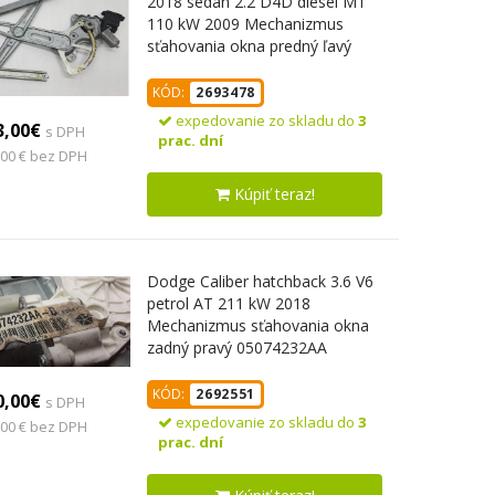
2018 sedan 2.2 D4D diesel MT
110 kW 2009 Mechanizmus
sťahovania okna predný ľavý
85702-02020
KÓD:
2693478
expedovanie zo skladu do
3
3,00€
s DPH
prac. dní
,00 € bez DPH
Kúpiť teraz!
Dodge Caliber hatchback 3.6 V6
petrol AT 211 kW 2018
Mechanizmus sťahovania okna
zadný pravý 05074232AA
KÓD:
2692551
0,00€
s DPH
expedovanie zo skladu do
3
,00 € bez DPH
prac. dní