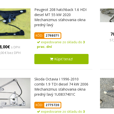
Peugeot 208 hatchback 1.6 HDI
diesel MT 55 kW 2020
Mechanizmus sťahovania okna
predný ľavý
7
KÓD:
2798071
57
expedovanie zo skladu do
3
8,00€
prac. dní
s DPH
,00 € bez DPH
Kúpiť teraz!
Skoda Octavia I 1996-2010
combi 1.9 TDI diesel 74 kW 2006
Mechanizmus sťahovania okna
predný ľavý 1U0837401C
KÓD:
2775720
expedovanie zo skladu do
3