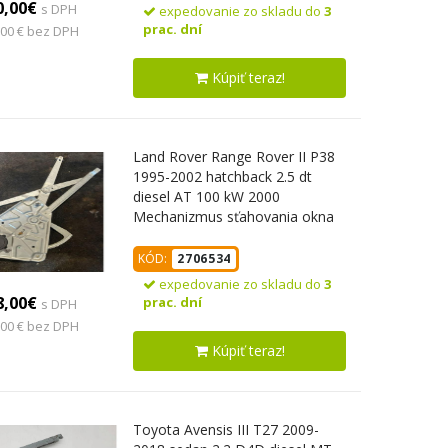
0,00€
s DPH
expedovanie zo skladu do
3
prac. dní
,00 € bez DPH
Kúpiť teraz!
Land Rover Range Rover II P38
1995-2002 hatchback 2.5 dt
diesel AT 100 kW 2000
Mechanizmus sťahovania okna
predný pravý
KÓD:
2706534
expedovanie zo skladu do
3
8,00€
prac. dní
s DPH
,00 € bez DPH
Kúpiť teraz!
Toyota Avensis III T27 2009-