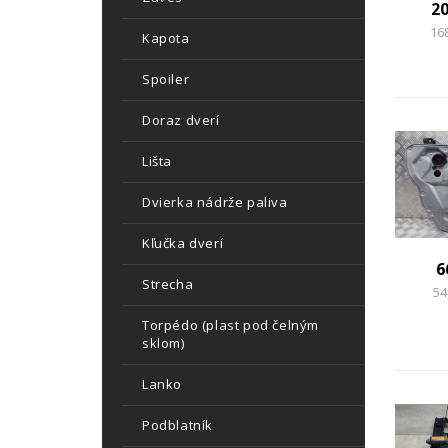
2
16
Kapota
Spoiler
Doraz dverí
Lišta
Dvierka nádrže paliva
Kľučka dverí
6
Strecha
54
Torpédo (plast pod čelným
sklom)
Lanko
Podblatník