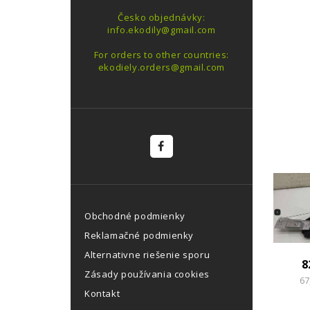
Česko objednávky:
info.ekodily@gmail.com
For orders to other countries:
ekodiely.orders@gmail.com
Obchodné podmienky
Reklamačné podmienky
Alternativne riešenie sporu
8
Zásady používania cookies
67
Kontakt