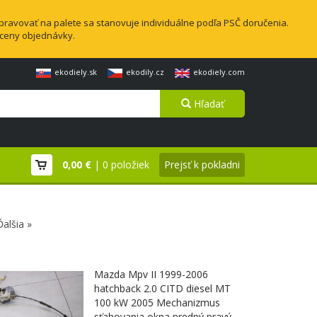
pravovať na palete sa stanovuje individuálne podľa PSČ doručenia.
 ceny objednávky.
ekodiely.sk
ekodily.cz
ekodiely.com
Hľadať
0,00 €
| 0 položiek
Prejsť k pokladni
Ďalšia »
Mazda Mpv II 1999-2006
hatchback 2.0 CITD diesel MT
100 kW 2005 Mechanizmus
sťahovania okna predný pravý