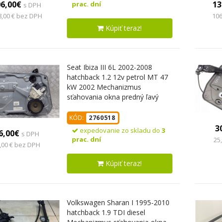
06,00€
13
prac. dní
s DPH
8,00 € bez DPH
106
Kúpiť teraz!
Seat Ibiza III 6L 2002-2008
hatchback 1.2 12v petrol MT 47
kW 2002 Mechanizmus
sťahovania okna predný ľavý
6L2959802A
KÓD:
2760518
3
expedovanie zo skladu do
3
6,00€
s DPH
prac. dní
25
,00 € bez DPH
Kúpiť teraz!
Volkswagen Sharan I 1995-2010
hatchback 1.9 TDI diesel