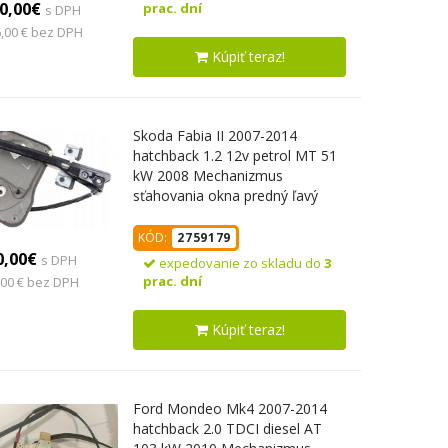
0,00€
prac. dní
s DPH
,00 € bez DPH
Kúpiť teraz!
Skoda Fabia II 2007-2014
hatchback 1.2 12v petrol MT 51
kW 2008 Mechanizmus
sťahovania okna predný ľavý
5J1837401G
KÓD:
2759179
0,00€
s DPH
expedovanie zo skladu do
3
prac. dní
,00 € bez DPH
Kúpiť teraz!
Ford Mondeo Mk4 2007-2014
hatchback 2.0 TDCI diesel AT