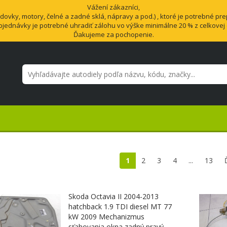
Vážení zákazníci,
vky, motory, čelné a zadné sklá, nápravy a pod.) , ktoré je potrebné pre
bjednávky je potrebné uhradiť zálohu vo výške minimálne 20 % z celkovej
Ďakujeme za pochopenie.
1
2
3
4
...
13
Skoda Octavia II 2004-2013
hatchback 1.9 TDI diesel MT 77
kW 2009 Mechanizmus
sťahovania okna zadný pravý