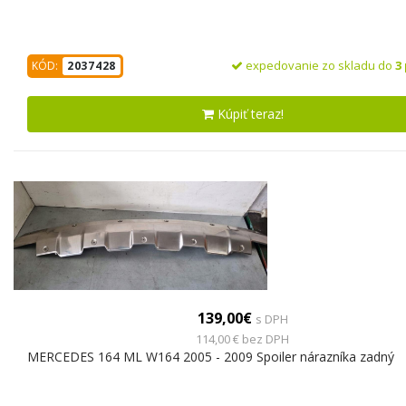
expedovanie zo skladu do
3
KÓD:
2037428
Kúpiť teraz!
139,00€
s DPH
114,00 € bez DPH
MERCEDES 164 ML W164 2005 - 2009 Spoiler nárazníka zadný