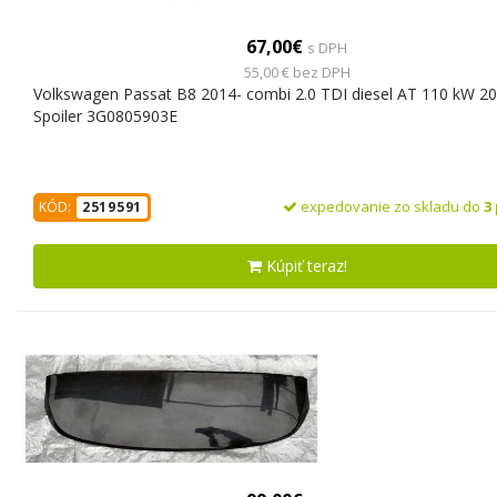
67,00€
s DPH
55,00 € bez DPH
Volkswagen Passat B8 2014- combi 2.0 TDI diesel AT 110 kW 2
Spoiler 3G0805903E
expedovanie zo skladu do
3
KÓD:
2519591
Kúpiť teraz!