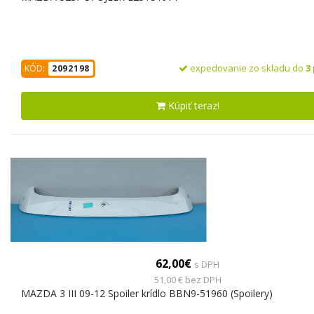
expedovanie zo skladu do
3
KÓD:
2092198
Kúpiť teraz!
62,00€
s DPH
51,00 € bez DPH
MAZDA 3 III 09-12 Spoiler krídlo BBN9-51960 (Spoilery)