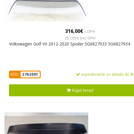
316,00€
s DPH
257,00 € bez DPH
Volkswagen Golf VII 2012-2020 Spoiler 5G6827933 5G6827934
expedovanie zo skladu do
3
KÓD:
2762001
Kúpiť teraz!