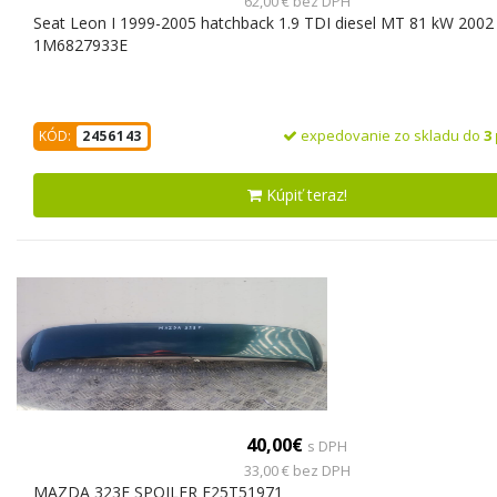
62,00 € bez DPH
Seat Leon I 1999-2005 hatchback 1.9 TDI diesel MT 81 kW 2002 
1M6827933E
expedovanie zo skladu do
3
KÓD:
2456143
Kúpiť teraz!
40,00€
s DPH
33,00 € bez DPH
MAZDA 323F SPOJLER E25T51971