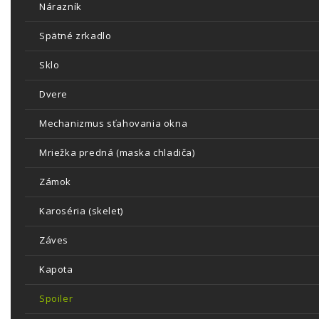
Nárazník
Spätné zrkadlo
Sklo
Dvere
Mechanizmus sťahovania okna
Mriežka predná (maska chladiča)
Zámok
Karoséria (skelet)
Záves
Kapota
Spoiler