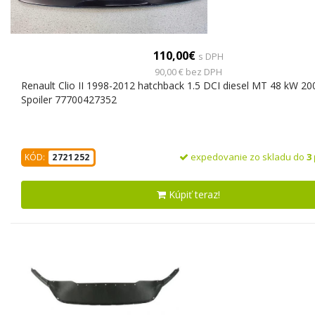
110,00€
s DPH
90,00 € bez DPH
Renault Clio II 1998-2012 hatchback 1.5 DCI diesel MT 48 kW 20
Spoiler 77700427352
expedovanie zo skladu do
3
KÓD:
2721252
Kúpiť teraz!