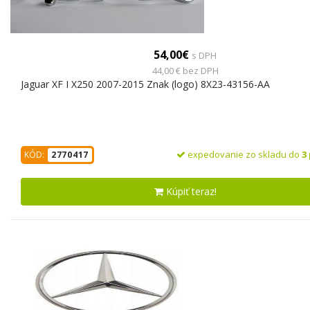
54,00€
s DPH
44,00 € bez DPH
Jaguar XF I X250 2007-2015 Znak (logo) 8X23-43156-AA
expedovanie zo skladu do
3
KÓD:
2770417
Kúpiť teraz!