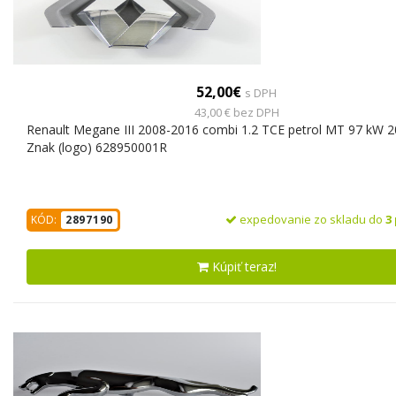
52,00€
s DPH
43,00 € bez DPH
Renault Megane III 2008-2016 combi 1.2 TCE petrol MT 97 kW 
Znak (logo) 628950001R
expedovanie zo skladu do
3
KÓD:
2897190
Kúpiť teraz!