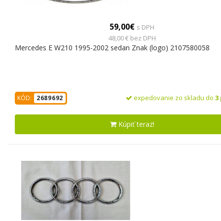
59,00€
s DPH
48,00 € bez DPH
Mercedes E W210 1995-2002 sedan Znak (logo) 2107580058
expedovanie zo skladu do
3
KÓD:
2689692
Kúpiť teraz!