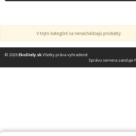
V tejto kategórií sa nenachádzajú produkty.
© 2026
EkoDiely.sk
Všetky práva vyhradené
Správu servera zaisťuje 