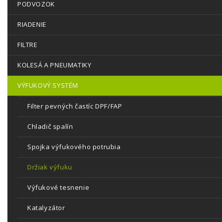
PODVOZOK
RIADENIE
FILTRE
KOLESÁ A PNEUMATIKY
VÝFUKOVÝ SYSTÉM
Filter pevných častíc DPF/FAP
Chladič spalín
Spojka výfukového potrubia
Držiak výfuku
Výfukové tesnenie
Katalyzátor