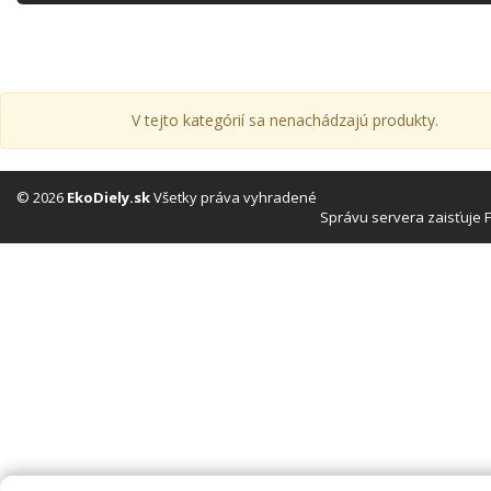
V tejto kategórií sa nenachádzajú produkty.
© 2026
EkoDiely.sk
Všetky práva vyhradené
Správu servera zaisťuje 