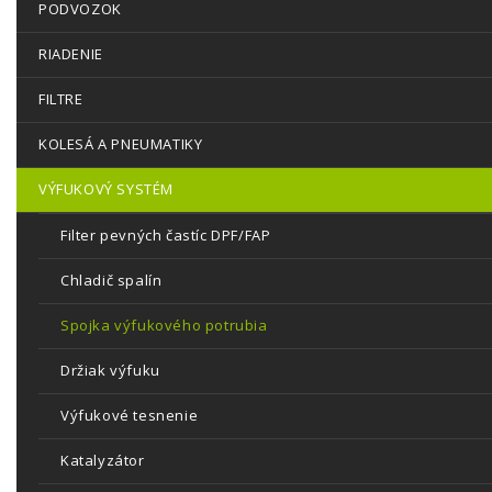
PODVOZOK
RIADENIE
FILTRE
KOLESÁ A PNEUMATIKY
VÝFUKOVÝ SYSTÉM
Filter pevných častíc DPF/FAP
Chladič spalín
Spojka výfukového potrubia
Držiak výfuku
Výfukové tesnenie
Katalyzátor