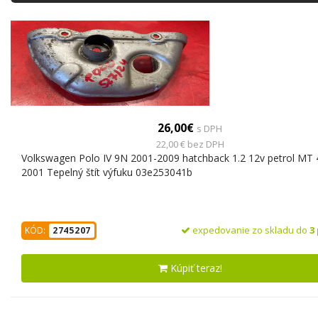
26,00€
s DPH
22,00 € bez DPH
Volkswagen Polo IV 9N 2001-2009 hatchback 1.2 12v petrol MT
2001 Tepelný štít výfuku 03e253041b
expedovanie zo skladu do
3
KÓD:
2745207
Kúpiť teraz!