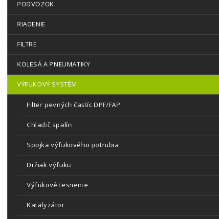
PODVOZOK
RIADENIE
FILTRE
KOLESÁ A PNEUMATIKY
VÝFUKOVÝ SYSTÉM
Filter pevných častíc DPF/FAP
Chladič spalín
Spojka výfukového potrubia
Držiak výfuku
Výfukové tesnenie
Katalyzátor