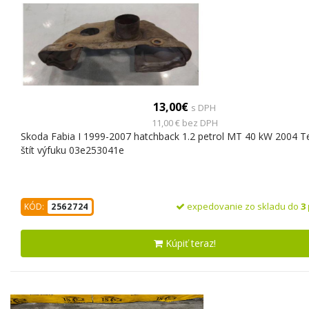
13,00€
s DPH
11,00 € bez DPH
Skoda Fabia I 1999-2007 hatchback 1.2 petrol MT 40 kW 2004 T
štít výfuku 03e253041e
expedovanie zo skladu do
3
KÓD:
2562724
Kúpiť teraz!