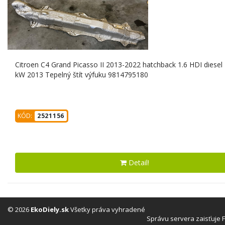
Citroen C4 Grand Picasso II 2013-2022 hatchback 1.6 HDI diese
kW 2013 Tepelný štít výfuku 9814795180
KÓD:
2521156
Detail!
© 2026
EkoDiely.sk
Všetky práva vyhradené
Správu servera zaisťuje 