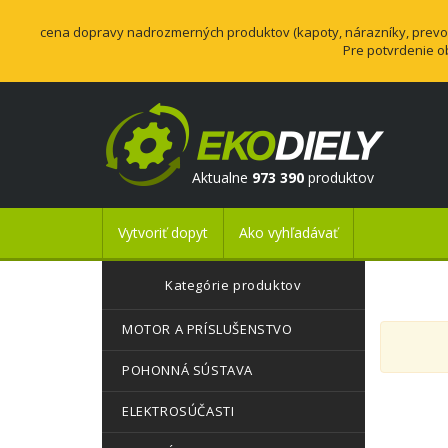
cena dopravy nadrozmerných produktov (kapoty, nárazníky, prevodo
Pre potvrdenie o
Aktualne
973 390
produktov
Vytvoriť dopyt
Ako vyhľadávať
Kategórie produktov
MOTOR A PRÍSLUŠENSTVO
POHONNÁ SÚSTAVA
ELEKTROSÚČASTI