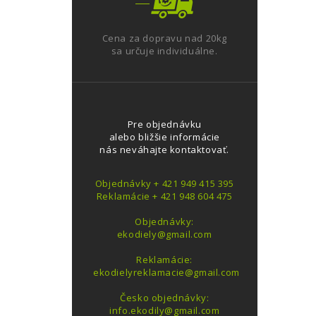
Cena za dopravu nad 20kg
sa určuje individuálne.
Pre objednávku
alebo bližšie informácie
nás neváhajte kontaktovať.
Objednávky + 421 949 415 395
Reklamácie + 421 948 604 475
Objednávky:
ekodiely@gmail.com
Reklamácie:
ekodielyreklamacie@gmail.com
Česko objednávky:
info.ekodily@gmail.com