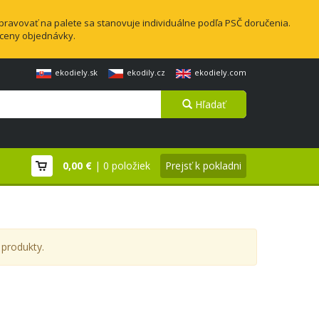
pravovať na palete sa stanovuje individuálne podľa PSČ doručenia.
 ceny objednávky.
ekodiely.sk
ekodily.cz
ekodiely.com
Hľadať
0,00 €
| 0 položiek
Prejsť k pokladni
 produkty.