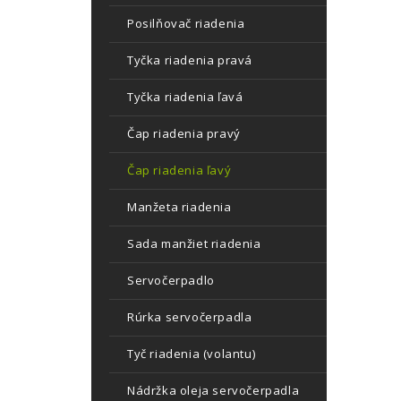
Posilňovač riadenia
Tyčka riadenia pravá
Tyčka riadenia ľavá
Čap riadenia pravý
Čap riadenia ľavý
Manžeta riadenia
Sada manžiet riadenia
Servočerpadlo
Rúrka servočerpadla
Tyč riadenia (volantu)
Nádržka oleja servočerpadla