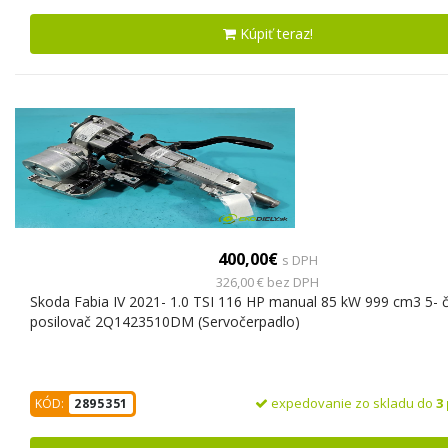
Kúpiť teraz!
400,00€
s DPH
326,00 € bez DPH
Skoda Fabia IV 2021- 1.0 TSI 116 HP manual 85 kW 999 cm3 5- 
posilovač 2Q1423510DM (Servočerpadlo)
expedovanie zo skladu do
3
KÓD:
2895351