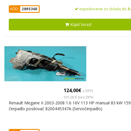
expedovanie zo skladu do
3
KÓD:
2895360
Kúpiť teraz!
124,00€
s DPH
101,00 € bez DPH
Renault Megane II 2003-2008 1.6 16V 113 HP manual 83 kW 159
čerpadlo posilovač 8200445347A (Servočerpadlo)