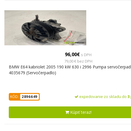
96,00€
s DPH
79,00 € bez DPH
BMW E64 kabriolet 2005 190 kW 630 i 2996 Pumpa servočerpad
4035679 (Servočerpadlo)
expedovanie zo skladu do
3
KÓD:
2896649
Kúpiť teraz!