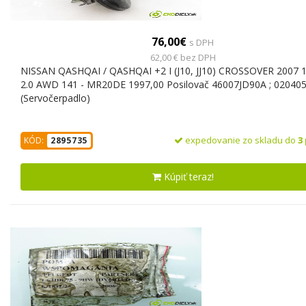
76,00€
s DPH
62,00 € bez DPH
NISSAN QASHQAI / QASHQAI +2 I (J10, JJ10) CROSSOVER 2007 
2.0 AWD 141 - MR20DE 1997,00 Posilovač 46007JD90A ; 02040
(Servočerpadlo)
expedovanie zo skladu do
3
KÓD:
2895735
Kúpiť teraz!