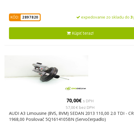
expedovanie zo skladu do
3
KÓD:
2897820
Kúpiť teraz!
70,00€
s DPH
57,00 € bez DPH
AUDI A3 Limousine (8VS, 8VM) SEDAN 2013 110,00 2.0 TDI - C
1968,00 Posilovač 5Q1614105BN (Servočerpadlo)