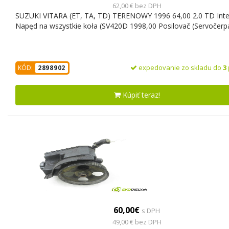
62,00 € bez DPH
SUZUKI VITARA (ET, TA, TD) TERENOWY 1996 64,00 2.0 TD Inte
Napęd na wszystkie koła (SV420D 1998,00 Posilovač (Servočerp
expedovanie zo skladu do
3
KÓD:
2898902
Kúpiť teraz!
60,00€
s DPH
49,00 € bez DPH