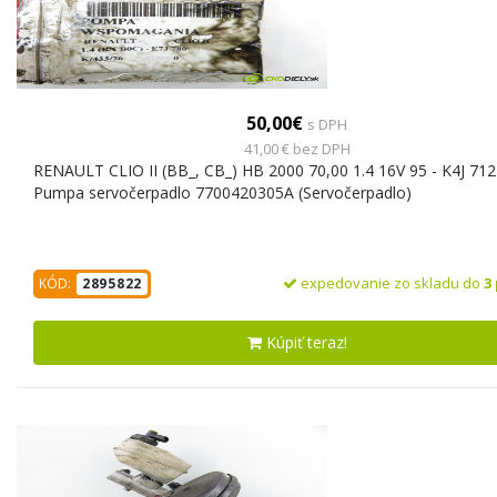
50,00€
s DPH
41,00 € bez DPH
RENAULT CLIO II (BB_, CB_) HB 2000 70,00 1.4 16V 95 - K4J 71
Pumpa servočerpadlo 7700420305A (Servočerpadlo)
expedovanie zo skladu do
3
KÓD:
2895822
Kúpiť teraz!