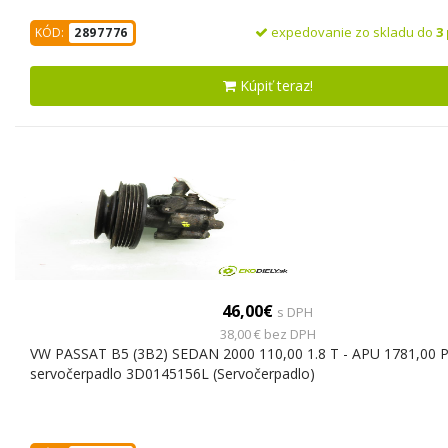
expedovanie zo skladu do
3
KÓD:
2897776
Kúpiť teraz!
46,00€
s DPH
38,00 € bez DPH
VW PASSAT B5 (3B2) SEDAN 2000 110,00 1.8 T - APU 1781,00
servočerpadlo 3D0145156L (Servočerpadlo)