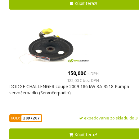
Kúpiť teraz!
150,00€
s DPH
122,00 € bez DPH
DODGE CHALLENGER coupe 2009 186 kW 3.5 3518 Pumpa
servočerpadlo (Servočerpadlo)
expedovanie zo skladu do
3
KÓD:
2897207
Kúpiť teraz!