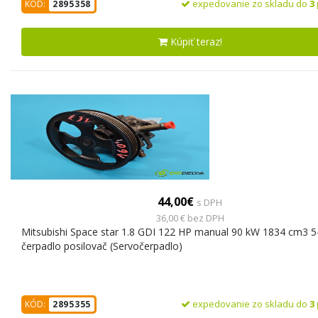
expedovanie zo skladu do
3
KÓD:
2895358
Kúpiť teraz!
44,00€
s DPH
36,00 € bez DPH
Mitsubishi Space star 1.8 GDI 122 HP manual 90 kW 1834 cm3 5
čerpadlo posilovač (Servočerpadlo)
expedovanie zo skladu do
3
KÓD:
2895355