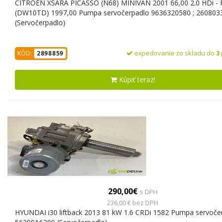
CITROEN XSARA PICASSO (N68) MINIVAN 2001 66,00 2.0 HDi -
(DW10TD) 1997,00 Pumpa servočerpadlo 9636320580 ; 26080
(Servočerpadlo)
expedovanie zo skladu do
3
KÓD:
2898859
Kúpiť teraz!
290,00€
s DPH
236,00 € bez DPH
HYUNDAI i30 liftback 2013 81 kW 1.6 CRDi 1582 Pumpa servoče