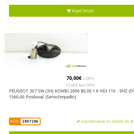
Kúpiť teraz!
70,00€
s DPH
57,00 € bez DPH
PEUGEOT 307 SW (3H) KOMBI 2006 80,00 1.6 HDI 110 - 9HZ (
1560,00 Posilovač (Servočerpadlo)
expedovanie zo skladu do
3
KÓD:
2897286