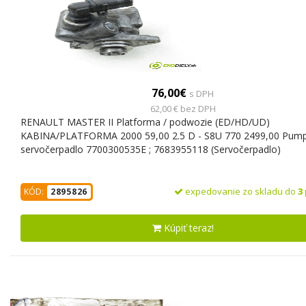
76,00€
s DPH
62,00 € bez DPH
RENAULT MASTER II Platforma / podwozie (ED/HD/UD)
KABINA/PLATFORMA 2000 59,00 2.5 D - S8U 770 2499,00 Pum
servočerpadlo 7700300535E ; 7683955118 (Servočerpadlo)
expedovanie zo skladu do
3
KÓD:
2895826
Kúpiť teraz!