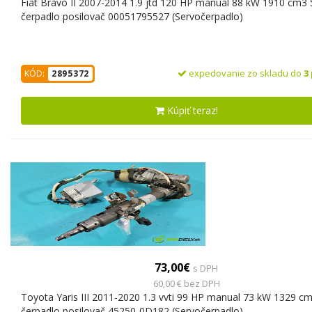
Fiat Bravo II 2007-2014 1.9 jtd 120 HP manual 88 kW 1910 cm3 
čerpadlo posilovač 00051795527 (Servočerpadlo)
expedovanie zo skladu do
3
KÓD:
2895372
Kúpiť teraz!
73,00€
s DPH
60,00 € bez DPH
Toyota Yaris III 2011-2020 1.3 vvti 99 HP manual 73 kW 1329 cm
čerpadlo posilovač 45250-0D182 (Servočerpadlo)