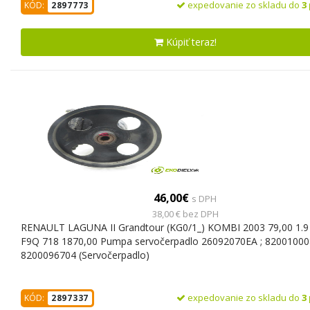
expedovanie zo skladu do
3
KÓD:
2897773
Kúpiť teraz!
46,00€
s DPH
38,00 € bez DPH
RENAULT LAGUNA II Grandtour (KG0/1_) KOMBI 2003 79,00 1.9 
F9Q 718 1870,00 Pumpa servočerpadlo 26092070EA ; 82001000
8200096704 (Servočerpadlo)
expedovanie zo skladu do
3
KÓD:
2897337