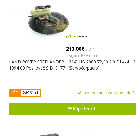
213,00€
s DPH
174,00 € bez DPH
LAND ROVER FREELANDER (L314) HB 2000 72,00 2.0 DI 4x4 - 
1994,00 Posilovač SJB101771 (Servočerpadlo)
expedovanie zo skladu do
3
KÓD:
2896141
Kúpiť teraz!