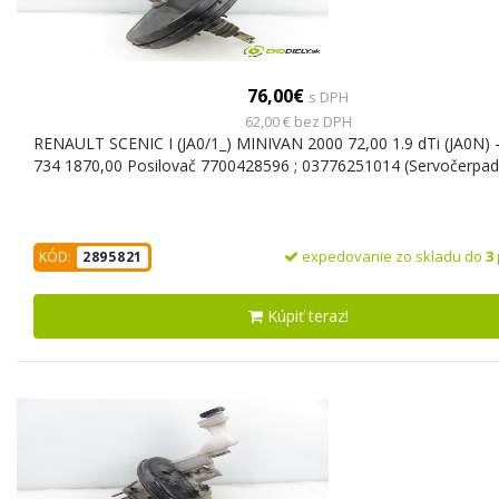
76,00€
s DPH
62,00 € bez DPH
RENAULT SCENIC I (JA0/1_) MINIVAN 2000 72,00 1.9 dTi (JA0N) 
734 1870,00 Posilovač 7700428596 ; 03776251014 (Servočerpad
expedovanie zo skladu do
3
KÓD:
2895821
Kúpiť teraz!