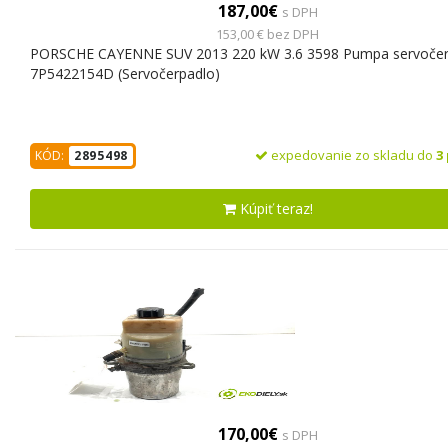
187,00€
s DPH
153,00 € bez DPH
PORSCHE CAYENNE SUV 2013 220 kW 3.6 3598 Pumpa servočer
7P5422154D (Servočerpadlo)
expedovanie zo skladu do
3
KÓD:
2895498
Kúpiť teraz!
170,00€
s DPH