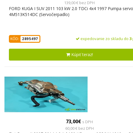
139,00 € bez DPH
FORD KUGA I SUV 2011 103 kW 2.0 TDCi 4x4 1997 Pumpa servo
4M513K514DC (Servočerpadlo)
expedovanie zo skladu do
3
KÓD:
2895497
Kúpiť teraz!
73,00€
s DPH
60,00 € bez DPH