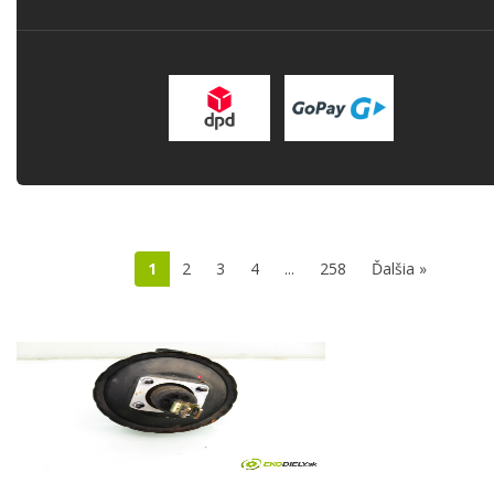
1
2
3
4
...
258
Ďalšia »