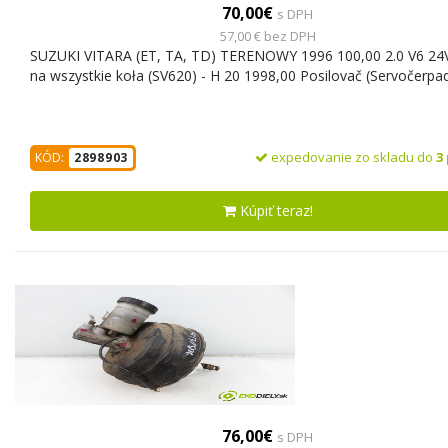
70,00€
s DPH
57,00 € bez DPH
SUZUKI VITARA (ET, TA, TD) TERENOWY 1996 100,00 2.0 V6 24
na wszystkie koła (SV620) - H 20 1998,00 Posilovač (Servočerpa
expedovanie zo skladu do
3
KÓD:
2898903
Kúpiť teraz!
76,00€
s DPH