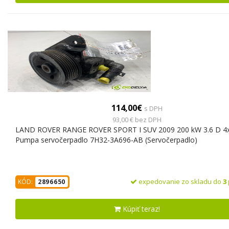
114,00€
s DPH
93,00 € bez DPH
LAND ROVER RANGE ROVER SPORT I SUV 2009 200 kW 3.6 D 4
Pumpa servočerpadlo 7H32-3A696-AB (Servočerpadlo)
expedovanie zo skladu do
3
KÓD:
2896650
Kúpiť teraz!