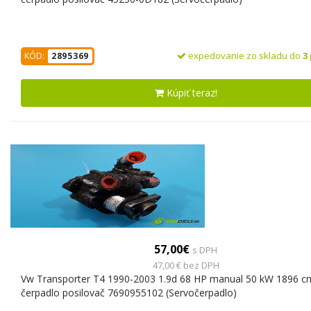
expedovanie zo skladu do
3
KÓD:
2895369
Kúpiť teraz!
57,00€
s DPH
47,00 € bez DPH
Vw Transporter T4 1990-2003 1.9d 68 HP manual 50 kW 1896 c
čerpadlo posilovač 7690955102 (Servočerpadlo)