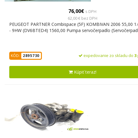
76,00€
s DPH
62,00 € bez DPH
PEUGEOT PARTNER Combispace (5F) KOMBIVAN 2006 55,00 1.
- 9HW (DV6BTED4) 1560,00 Pumpa servočerpadlo (Servočerpad
expedovanie zo skladu do
3
KÓD:
2895730
Kúpiť teraz!