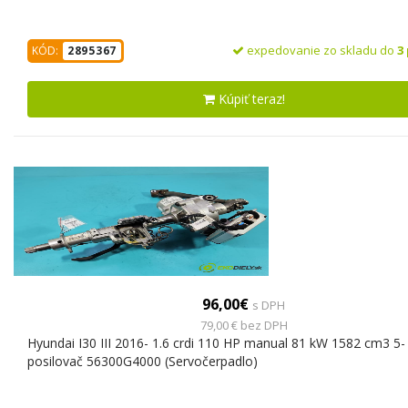
expedovanie zo skladu do
3
KÓD:
2895367
Kúpiť teraz!
96,00€
s DPH
79,00 € bez DPH
Hyundai I30 III 2016- 1.6 crdi 110 HP manual 81 kW 1582 cm3 5-
posilovač 56300G4000 (Servočerpadlo)