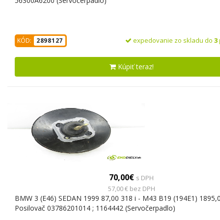
56300A6200 (Servočerpadlo)
expedovanie zo skladu do
3
KÓD:
2898127
Kúpiť teraz!
70,00€
s DPH
57,00 € bez DPH
BMW 3 (E46) SEDAN 1999 87,00 318 i - M43 B19 (194E1) 1895,
Posilovač 03786201014 ; 1164442 (Servočerpadlo)