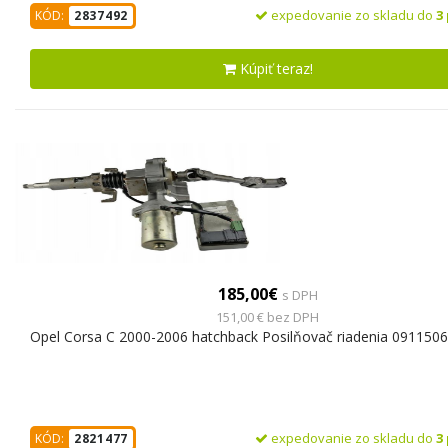
expedovanie zo skladu do
3
KÓD:
2837492
Kúpiť teraz!
185,00€
s DPH
151,00 € bez DPH
Opel Corsa C 2000-2006 hatchback Posilňovač riadenia 091150
expedovanie zo skladu do
3
KÓD:
2821477