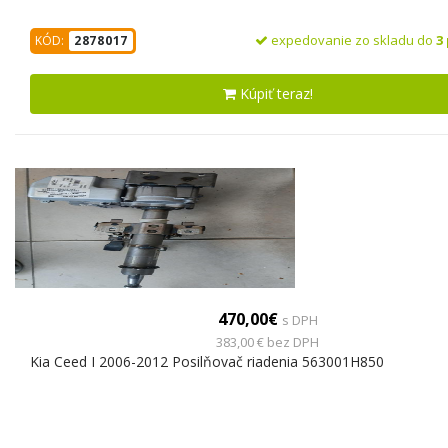
expedovanie zo skladu do
3
KÓD:
2878017
Kúpiť teraz!
470,00€
s DPH
383,00 € bez DPH
Kia Ceed I 2006-2012 Posilňovač riadenia 563001H850