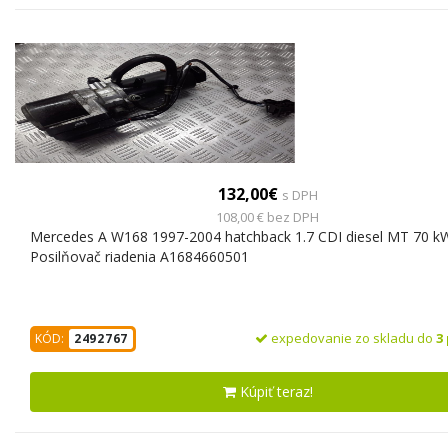
132,00€
s DPH
108,00 € bez DPH
Mercedes A W168 1997-2004 hatchback 1.7 CDI diesel MT 70 k
Posilňovač riadenia A1684660501
expedovanie zo skladu do
3
KÓD:
2492767
Kúpiť teraz!