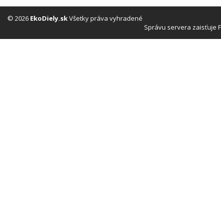
© 2026
EkoDiely.sk
Všetky práva vyhradené
Správu servera zaisťuje 