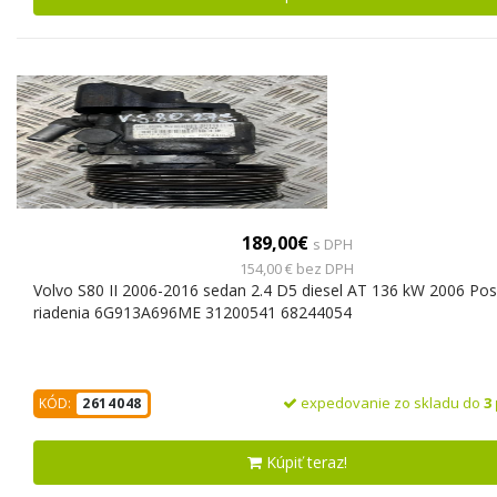
189,00€
s DPH
154,00 € bez DPH
Volvo S80 II 2006-2016 sedan 2.4 D5 diesel AT 136 kW 2006 Pos
riadenia 6G913A696ME 31200541 68244054
expedovanie zo skladu do
3
KÓD:
2614048
Kúpiť teraz!