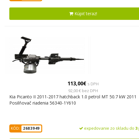
Kúpiť teraz!
113,00€
s DPH
92,00 € bez DPH
Kia Picanto II 2011-2017 hatchback 1.0 petrol MT 50.7 kW 2011
Posilňovač riadenia 56340-1Y610
expedovanie zo skladu do
3
KÓD:
2683949