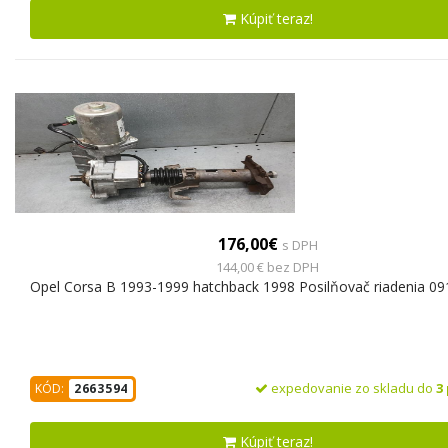
Kúpiť teraz!
176,00€
s DPH
144,00 € bez DPH
Opel Corsa B 1993-1999 hatchback 1998 Posilňovač riadenia 0
expedovanie zo skladu do
3
KÓD:
2663594
Kúpiť teraz!